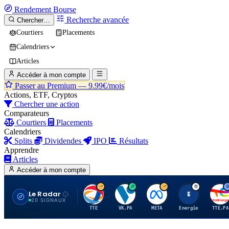
Rendement
Bourse
Recherche avancée
Chercher…
Courtiers
Placements
Calendriers
Articles
Accéder à mon compte
Passer au Premium —
9.99€/mois
Actions, ETF, Cryptos
Chercher une action
Comparateurs
Courtiers
Placements
Calendriers
Splits
Dividendes
IPO
Résultats
Apprendre
Articles
Accéder à mon compte
Le Radar
T
V
M
E
T
20 SIGNAUX
TTE
VK.PA
META
Energie
TTE.PA