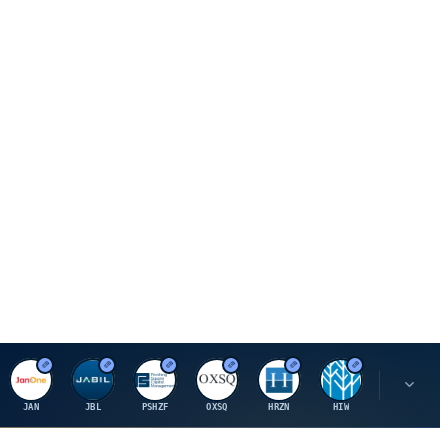
J
J
P
O
H
H
U
JAN
JBL
PSHZF
OXSQ
HRZN
HIW
UMH