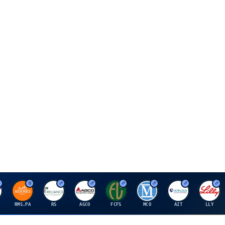
H
R
A
F
M
A
E
RMS.PA
RS
AGCO
FCFS
MCO
AIT
LLY