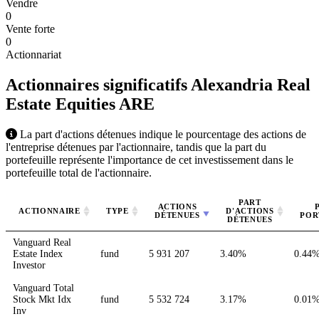
Vendre
0
Vente forte
0
Actionnariat
Actionnaires significatifs Alexandria Real
Estate Equities
ARE
La part d'actions détenues indique le pourcentage des actions de
l'entreprise détenues par l'actionnaire, tandis que la part du
portefeuille représente l'importance de cet investissement dans le
portefeuille total de l'actionnaire.
PART
ACTIONS
ACTIONNAIRE
TYPE
D'ACTIONS
DÉTENUES
POR
DÉTENUES
Vanguard Real
Estate Index
fund
5 931 207
3.40%
0.44
Investor
Vanguard Total
Stock Mkt Idx
fund
5 532 724
3.17%
0.01
Inv