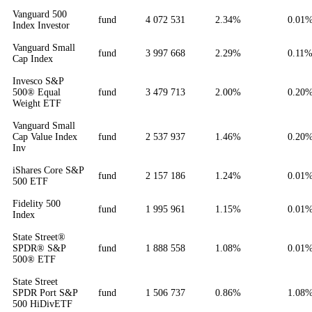
Vanguard 500
fund
4 072 531
2.34%
0.01
Index Investor
Vanguard Small
fund
3 997 668
2.29%
0.11
Cap Index
Invesco S&P
500® Equal
fund
3 479 713
2.00%
0.20
Weight ETF
Vanguard Small
Cap Value Index
fund
2 537 937
1.46%
0.20
Inv
iShares Core S&P
fund
2 157 186
1.24%
0.01
500 ETF
Fidelity 500
fund
1 995 961
1.15%
0.01
Index
State Street®
SPDR® S&P
fund
1 888 558
1.08%
0.01
500® ETF
State Street
SPDR Port S&P
fund
1 506 737
0.86%
1.08
500 HiDivETF