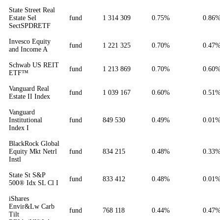
State Street Real
Estate Sel
fund
1 314 309
0.75%
0.86
SectSPDRETF
Invesco Equity
fund
1 221 325
0.70%
0.47
and Income A
Schwab US REIT
fund
1 213 869
0.70%
0.60
ETF™
Vanguard Real
fund
1 039 167
0.60%
0.51
Estate II Index
Vanguard
Institutional
fund
849 530
0.49%
0.01
Index I
BlackRock Global
Equity Mkt Netrl
fund
834 215
0.48%
0.33
Instl
State St S&P
fund
833 412
0.48%
0.01
500® Idx SL Cl I
iShares
Envir&Lw Carb
fund
768 118
0.44%
0.47
Tilt