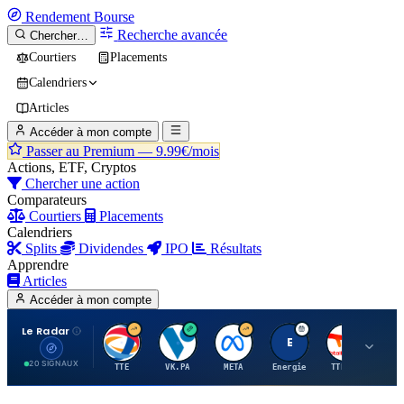
Rendement
Bourse
Recherche avancée
Chercher…
Courtiers
Placements
Calendriers
Articles
Accéder à mon compte
Passer au Premium —
9.99€/mois
Actions, ETF, Cryptos
Chercher une action
Comparateurs
Courtiers
Placements
Calendriers
Splits
Dividendes
IPO
Résultats
Apprendre
Articles
Accéder à mon compte
Le Radar
T
V
M
E
T
20 SIGNAUX
TTE
VK.PA
META
Energie
TTE.PA
RMS