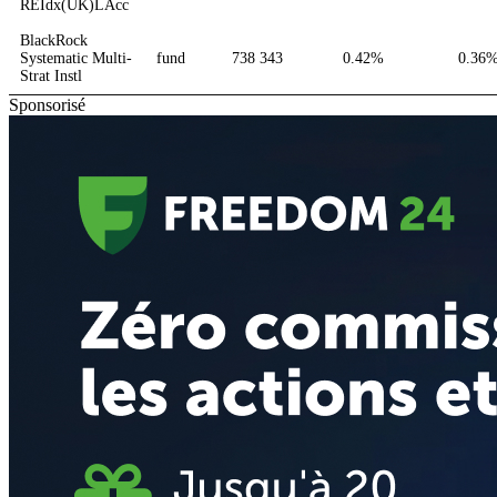
REIdx(UK)LAcc
BlackRock
Systematic Multi-
fund
738 343
0.42%
0.36
Strat Instl
Sponsorisé