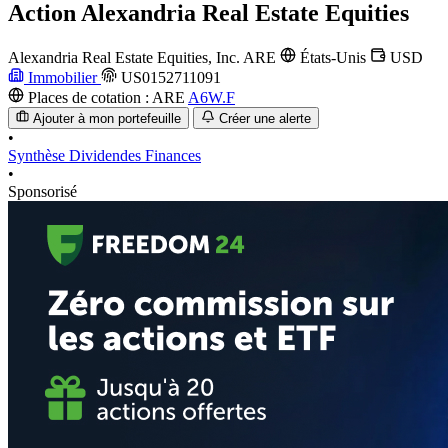
Action
Alexandria Real Estate Equities
Alexandria Real Estate Equities, Inc.
ARE
États-Unis
USD
Immobilier
US0152711091
Places de cotation :
ARE
A6W.F
Ajouter à mon portefeuille
Créer une alerte
•
Synthèse
Dividendes
Finances
•
Sponsorisé