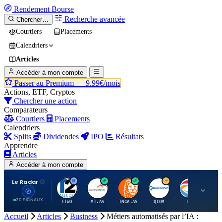
Rendement
Bourse
Recherche avancée
Chercher…
Courtiers
Placements
Calendriers
Articles
Accéder à mon compte
Passer au Premium —
9.99€/mois
Actions, ETF, Cryptos
Chercher une action
Comparateurs
Courtiers
Placements
Calendriers
Splits
Dividendes
IPO
Résultats
Apprendre
Articles
Accéder à mon compte
Le Radar
T
A
I
Q
T
20 SIGNAUX
TTWO
MT.AS
INGA.AS
QCOM
TTE
VK.
Accueil
Articles
Business
Métiers automatisés par l’IA :