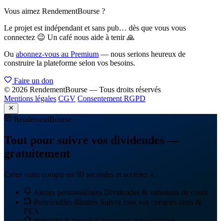
Vous aimez RendementBourse ?
Le projet est indépendant et sans pub… dès que vous vous
connectez 😉 Un café nous aide à tenir 🙏
Ou
abonnez-vous au Premium
— nous serions heureux de
construire la plateforme selon vos besoins.
Faire un don
© 2026 RendementBourse — Tous droits réservés
Mentions légales
CGV
Consentement RGPD
Rendement
Bourse
Tout pour suivre vos dividendes —
gratuitement
Créez votre compte en 30 secondes et accédez à :
Alertes personnalisées
Dividendes & variations de cours
Portefeuilles illimités
Suivez tous vos comptes titres &
PEA
Watchlist & favoris
Gardez vos actions à l'œil