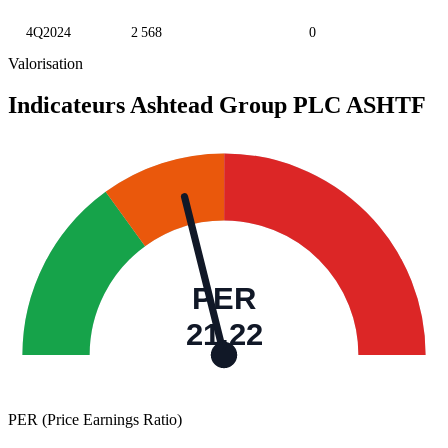
4Q2024
2 568
0
Valorisation
Indicateurs Ashtead Group PLC
ASHTF
PER
21,22
PER (Price Earnings Ratio)