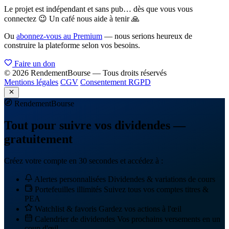
Le projet est indépendant et sans pub… dès que vous vous
connectez 😉 Un café nous aide à tenir 🙏
Ou
abonnez-vous au Premium
— nous serions heureux de
construire la plateforme selon vos besoins.
Faire un don
© 2026 RendementBourse — Tous droits réservés
Mentions légales
CGV
Consentement RGPD
Rendement
Bourse
Tout pour suivre vos dividendes —
gratuitement
Créez votre compte en 30 secondes et accédez à :
Alertes personnalisées
Dividendes & variations de cours
Portefeuilles illimités
Suivez tous vos comptes titres &
PEA
Watchlist & favoris
Gardez vos actions à l'œil
Calendrier de dividendes
Vos prochains versements en un
coup d'œil