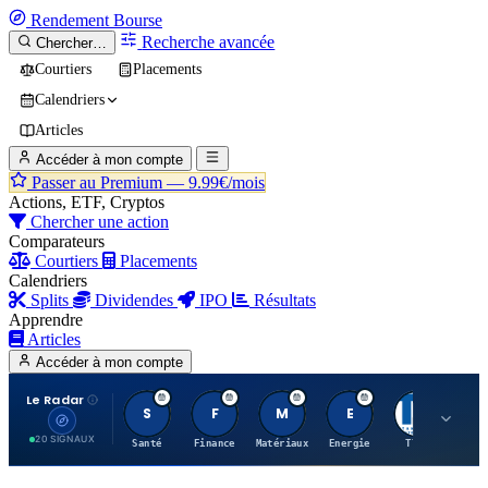
Rendement
Bourse
Recherche avancée
Chercher…
Courtiers
Placements
Calendriers
Articles
Accéder à mon compte
Passer au Premium —
9.99€/mois
Actions, ETF, Cryptos
Chercher une action
Comparateurs
Courtiers
Placements
Calendriers
Splits
Dividendes
IPO
Résultats
Apprendre
Articles
Accéder à mon compte
Le Radar
S
F
M
E
T
20 SIGNAUX
Santé
Finance
Matériaux
Energie
TTWO
MT.