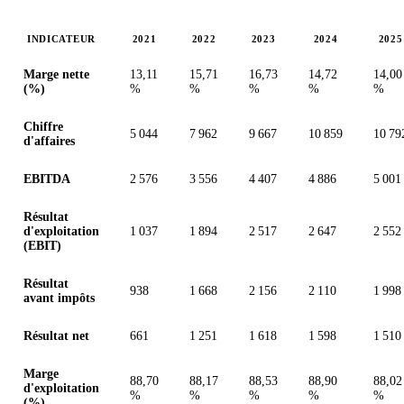
INDICATEUR
2021
2022
2023
2024
2025
Valeurs en millions (dollar des États-Unis)
Marge nette
13,11
15,71
16,73
14,72
14,00
(%)
%
%
%
%
%
Chiffre
5 044
7 962
9 667
10 859
10 79
d'affaires
EBITDA
2 576
3 556
4 407
4 886
5 001
Résultat
d'exploitation
1 037
1 894
2 517
2 647
2 552
(EBIT)
Résultat
938
1 668
2 156
2 110
1 998
avant impôts
Résultat net
661
1 251
1 618
1 598
1 510
Marge
88,70
88,17
88,53
88,90
88,02
d'exploitation
%
%
%
%
%
(%)