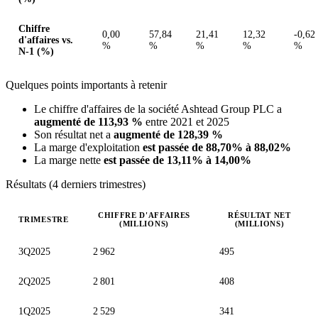
Chiffre
0,00
57,84
21,41
12,32
-0,62
d'affaires vs.
%
%
%
%
%
N-1 (%)
Quelques points importants à retenir
Le chiffre d'affaires de la société Ashtead Group PLC a
augmenté de 113,93 %
entre 2021 et 2025
Son résultat net a
augmenté de 128,39 %
La marge d'exploitation
est passée de 88,70% à 88,02%
La marge nette
est passée de 13,11% à 14,00%
Résultats (4 derniers trimestres)
CHIFFRE D'AFFAIRES
RÉSULTAT NET
TRIMESTRE
(MILLIONS)
(MILLIONS)
Valeurs trimestrielles en millions (dollar des États-Unis)
3Q2025
2 962
495
2Q2025
2 801
408
1Q2025
2 529
341