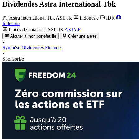
Dividendes
Astra International Tbk
PT Astra International Tbk
ASII.JK
Indonésie
IDR
Industrie
Places de cotation :
ASII.JK
ASJA.F
Ajouter à mon portefeuille
Créer une alerte
•
Synthèse
Dividendes
Finances
•
Sponsorisé