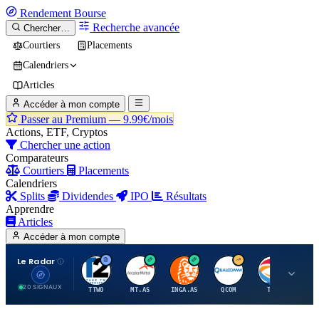
Rendement
Bourse
Recherche avancée
Chercher…
Courtiers
Placements
Calendriers
Articles
Accéder à mon compte
Passer au Premium —
9.99€/mois
Actions, ETF, Cryptos
Chercher une action
Comparateurs
Courtiers
Placements
Calendriers
Splits
Dividendes
IPO
Résultats
Apprendre
Articles
Accéder à mon compte
Le Radar
T
A
I
Q
T
20 SIGNAUX
TTWO
MT.AS
INGA.AS
QCOM
TTE
VK.