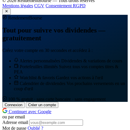
© 2026 RendementBourse — Tous droits réservés
Mentions légales
CGV
Consentement RGPD
Rendement
Bourse
Tout pour suivre vos dividendes —
gratuitement
Créez votre compte en 30 secondes et accédez à :
Alertes personnalisées
Dividendes & variations de cours
Portefeuilles illimités
Suivez tous vos comptes titres &
PEA
Watchlist & favoris
Gardez vos actions à l'œil
Calendrier de dividendes
Vos prochains versements en un
coup d'œil
100 % gratuit · sans carte bancaire · sans engagement
Connexion
Créer un compte
Continuer avec Google
ou par email
Adresse email
Mot de passe
Oublié ?