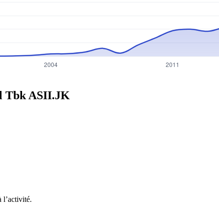
al Tbk
ASII.JK
l’activité.