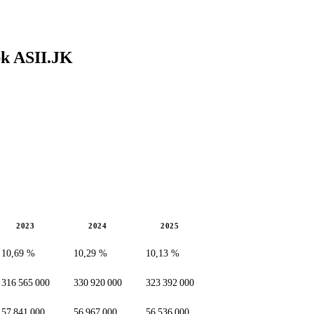
bk
ASII.JK
2023
2024
2025
10,69 %
10,29 %
10,13 %
316 565 000
330 920 000
323 392 000
57 841 000
56 967 000
56 536 000