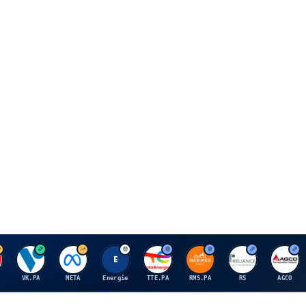
V
M
E
T
H
R
A
VK.PA
META
Energie
TTE.PA
RMS.PA
RS
AGCO