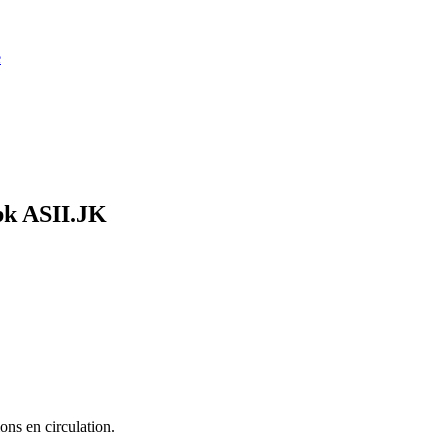
e
Tbk
ASII.JK
ons en circulation.