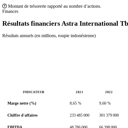
Montant de trésorerie rapporté au nombre d’actions.
Finances
Résultats financiers Astra International T
Résultats annuels (en millions, roupie indonésienne)
INDICATEUR
2021
2022
Valeurs en millions (roupie indonésienne)
Marge nette (%)
8,65 %
9,60 %
Chiffre d'affaires
233 485 000
301 379 000
EBITDA
48 786 000
66 398 000