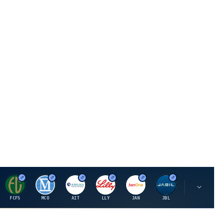
F
M
A
E
J
J
P
FCFS
MCO
AIT
LLY
JAN
JBL
PSHZF