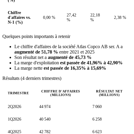
(%)
Chiffre
27,42
22,18
d'affaires vs.
0,00 %
2,38 %
%
%
N-1 (%)
Quelques points importants à retenir
Le chiffre d'affaires de la société Atlas Copco AB ser. A a
augmenté de 51,78 %
entre 2021 et 2025
Son résultat net a
augmenté de 45,73 %
La marge d'exploitation
est passée de 41,96% à 42,90%
La marge nette
est passée de 16,35% à 15,69%
Résultats (4 derniers trimestres)
CHIFFRE D'AFFAIRES
RÉSULTAT NET
TRIMESTRE
(MILLIONS)
(MILLIONS)
Valeurs trimestrielles en millions (couronne suédoise)
2Q2026
44 974
7 060
1Q2026
40 540
6 258
4Q2025
42 782
6 623