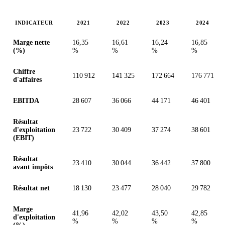
INDICATEUR
2021
2022
2023
2024
Valeurs en millions (couronne suédoise)
Marge nette
16,35
16,61
16,24
16,85
(%)
%
%
%
%
Chiffre
110 912
141 325
172 664
176 771
d'affaires
EBITDA
28 607
36 066
44 171
46 401
Résultat
d'exploitation
23 722
30 409
37 274
38 601
(EBIT)
Résultat
23 410
30 044
36 442
37 800
avant impôts
Résultat net
18 130
23 477
28 040
29 782
Marge
41,96
42,02
43,50
42,85
d'exploitation
%
%
%
%