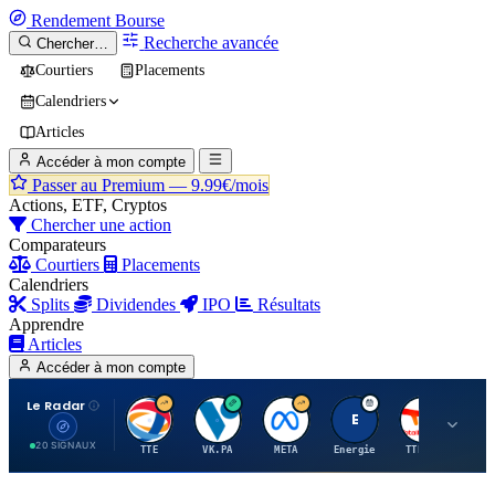
Rendement
Bourse
Recherche avancée
Chercher…
Courtiers
Placements
Calendriers
Articles
Accéder à mon compte
Passer au Premium —
9.99€/mois
Actions, ETF, Cryptos
Chercher une action
Comparateurs
Courtiers
Placements
Calendriers
Splits
Dividendes
IPO
Résultats
Apprendre
Articles
Accéder à mon compte
Le Radar
T
V
M
E
T
20 SIGNAUX
TTE
VK.PA
META
Energie
TTE.PA
RMS