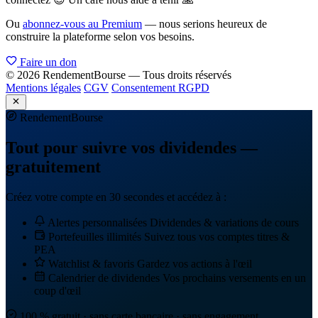
Ou
abonnez-vous au Premium
— nous serions heureux de
construire la plateforme selon vos besoins.
Faire un don
© 2026 RendementBourse — Tous droits réservés
Mentions légales
CGV
Consentement RGPD
Rendement
Bourse
Tout pour suivre vos dividendes —
gratuitement
Créez votre compte en 30 secondes et accédez à :
Alertes personnalisées
Dividendes & variations de cours
Portefeuilles illimités
Suivez tous vos comptes titres &
PEA
Watchlist & favoris
Gardez vos actions à l'œil
Calendrier de dividendes
Vos prochains versements en un
coup d'œil
100 % gratuit · sans carte bancaire · sans engagement