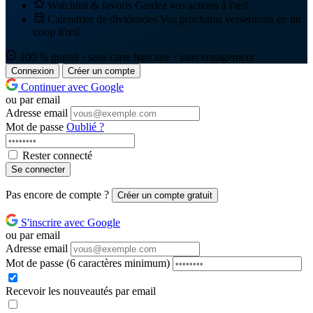
Watchlist & favoris
Gardez vos actions à l'œil
Calendrier de dividendes
Vos prochains versements en un
coup d'œil
100 % gratuit · sans carte bancaire · sans engagement
Connexion
Créer un compte
Continuer avec Google
ou par email
Adresse email
Mot de passe
Oublié ?
Rester connecté
Se connecter
Pas encore de compte ?
Créer un compte gratuit
S'inscrire avec Google
ou par email
Adresse email
Mot de passe
(6 caractères minimum)
Recevoir les nouveautés par email