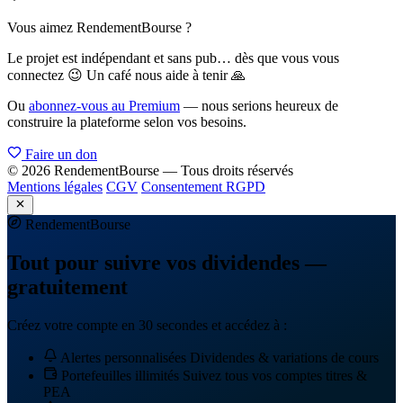
Vous aimez RendementBourse ?
Le projet est indépendant et sans pub… dès que vous vous
connectez 😉 Un café nous aide à tenir 🙏
Ou
abonnez-vous au Premium
— nous serions heureux de
construire la plateforme selon vos besoins.
Faire un don
© 2026 RendementBourse — Tous droits réservés
Mentions légales
CGV
Consentement RGPD
Rendement
Bourse
Tout pour suivre vos dividendes —
gratuitement
Créez votre compte en 30 secondes et accédez à :
Alertes personnalisées
Dividendes & variations de cours
Portefeuilles illimités
Suivez tous vos comptes titres &
PEA