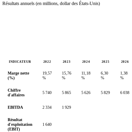
Résultats annuels (en millions, dollar des États-Unis)
INDICATEUR
2022
2023
2024
2025
2026
Valeurs en millions (dollar des États-Unis)
Marge nette
19,57
15,76
11,18
6,30
1,38
(%)
%
%
%
%
%
Chiffre
5 740
5 865
5 626
5 829
6 038
d'affaires
EBITDA
2 334
1 929
Résultat
d'exploitation
1 640
(EBIT)