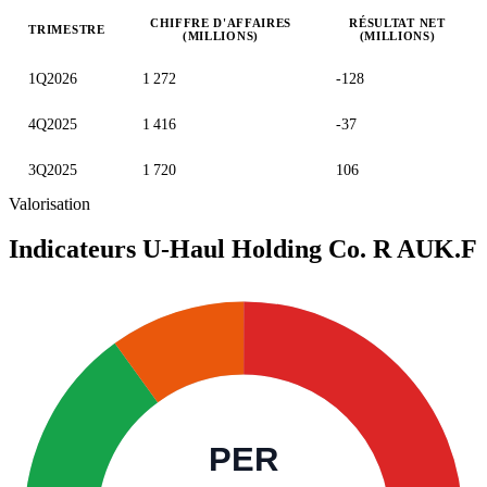
CHIFFRE D'AFFAIRES
RÉSULTAT NET
TRIMESTRE
(MILLIONS)
(MILLIONS)
Valeurs trimestrielles en millions (dollar des États-Unis)
1Q2026
1 272
-128
4Q2025
1 416
-37
3Q2025
1 720
106
Valorisation
Indicateurs U-Haul Holding Co. R
AUK.F
PER