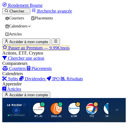
Rendement
Bourse
Recherche avancée
Chercher…
Courtiers
Placements
Calendriers
Articles
Accéder à mon compte
Passer au Premium —
9.99€/mois
Actions, ETF, Cryptos
Chercher une action
Comparateurs
Courtiers
Placements
Calendriers
Splits
Dividendes
IPO
Résultats
Apprendre
Articles
Accéder à mon compte
Le Radar
A
I
Q
T
V
20 SIGNAUX
MT.AS
INGA.AS
QCOM
TTE
VK.PA
ME