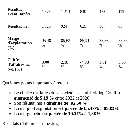
Résultat
1 475
1 219
840
478
113
avant impôts
Résultat net
1 123
924
629
367
83
Marge
95,48
85,62
85,91
85,86
85,83
d'exploitation
%
%
%
%
%
(%)
Chiffre
0,00
2,18
-4,08
3,61
3,59
d'affaires vs.
%
%
%
%
%
N-1 (%)
Quelques points importants à retenir
Le chiffre d'affaires de la société U-Haul Holding Co. R a
augmenté de 5,19 %
entre 2022 et 2026
Son résultat net a
diminué de -92,60 %
La marge d'exploitation
est passée de 95,48% à 85,83%
La marge nette
est passée de 19,57% à 1,38%
Résultats (4 derniers trimestres)