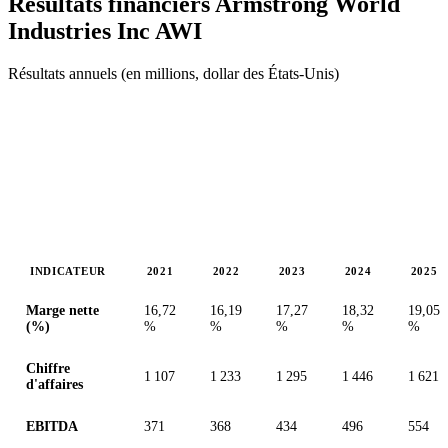
Résultats financiers Armstrong World
Industries Inc
AWI
Résultats annuels (en millions, dollar des États-Unis)
INDICATEUR
2021
2022
2023
2024
2025
Valeurs en millions (dollar des États-Unis)
Marge nette
16,72
16,19
17,27
18,32
19,05
(%)
%
%
%
%
%
Chiffre
1 107
1 233
1 295
1 446
1 621
d'affaires
EBITDA
371
368
434
496
554