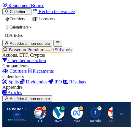
Rendement
Bourse
Recherche avancée
Chercher…
Courtiers
Placements
Calendriers
Articles
Accéder à mon compte
Passer au Premium —
9.99€/mois
Actions, ETF, Cryptos
Chercher une action
Comparateurs
Courtiers
Placements
Calendriers
Splits
Dividendes
IPO
Résultats
Apprendre
Articles
Accéder à mon compte
Le Radar
T
V
M
E
T
20 SIGNAUX
TTE
VK.PA
META
Energie
TTE.PA
RMS