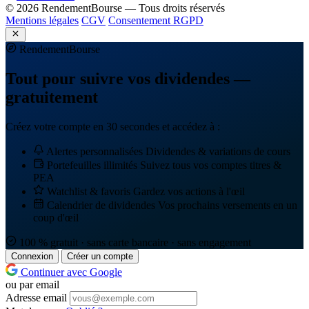
© 2026 RendementBourse — Tous droits réservés
Mentions légales
CGV
Consentement RGPD
Rendement
Bourse
Tout pour suivre vos dividendes —
gratuitement
Créez votre compte en 30 secondes et accédez à :
Alertes personnalisées
Dividendes & variations de cours
Portefeuilles illimités
Suivez tous vos comptes titres &
PEA
Watchlist & favoris
Gardez vos actions à l'œil
Calendrier de dividendes
Vos prochains versements en un
coup d'œil
100 % gratuit · sans carte bancaire · sans engagement
Connexion
Créer un compte
Continuer avec Google
ou par email
Adresse email