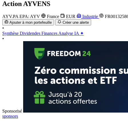
Action
AYVENS
AYV.PA
EPA: AYV
France
EUR
Industrie
FR0013258
Ajouter à mon portefeuille
Créer une alerte
•
Synthèse
Dividendes
Finances
Analyse IA ✦
•
Sponsorisé
sponsors