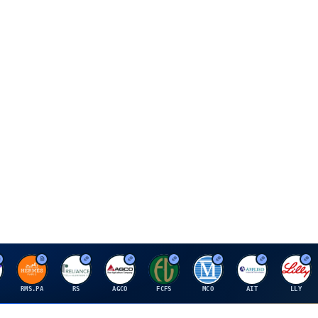
H
R
A
F
M
A
E
RMS.PA
RS
AGCO
FCFS
MCO
AIT
LLY