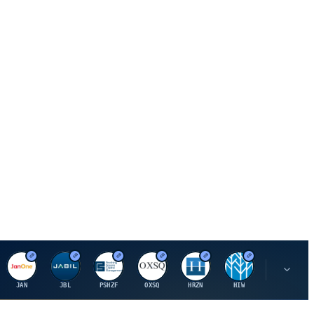
J
J
P
O
H
H
U
JAN
JBL
PSHZF
OXSQ
HRZN
HIW
UMH