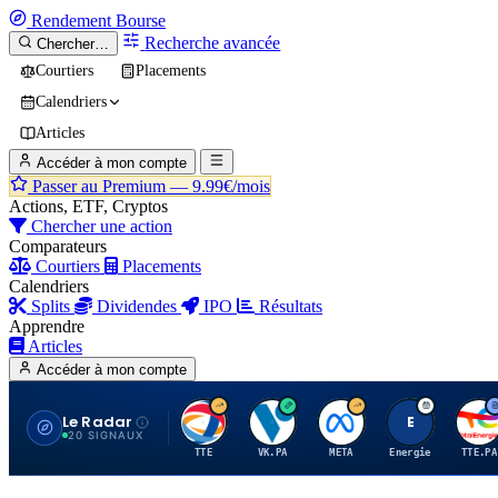
Rendement
Bourse
Recherche avancée
Chercher…
Courtiers
Placements
Calendriers
Articles
Accéder à mon compte
Passer au Premium —
9.99€/mois
Actions, ETF, Cryptos
Chercher une action
Comparateurs
Courtiers
Placements
Calendriers
Splits
Dividendes
IPO
Résultats
Apprendre
Articles
Accéder à mon compte
Le Radar
T
V
M
E
T
20 SIGNAUX
TTE
VK.PA
META
Energie
TTE.PA