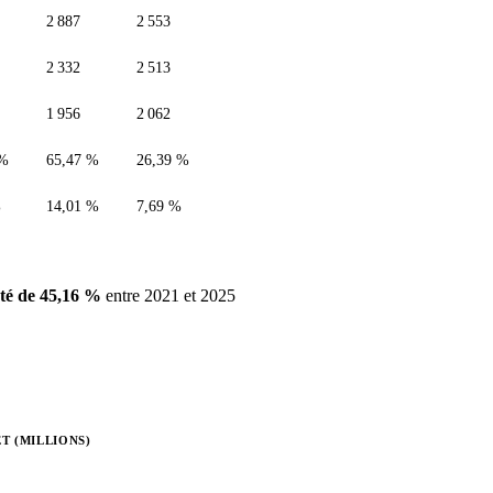
2 887
2 553
2 332
2 513
1 956
2 062
 %
65,47 %
26,39 %
%
14,01 %
7,69 %
é de 45,16 %
entre 2021 et 2025
T (MILLIONS)