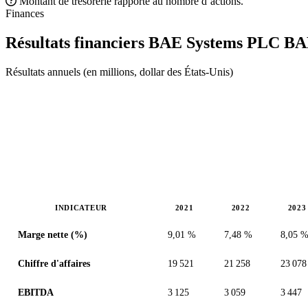
Montant de trésorerie rapporté au nombre d’actions.
Finances
Résultats financiers BAE Systems PLC
BA
Résultats annuels (en millions, dollar des États-Unis)
INDICATEUR
2021
2022
2023
Valeurs en millions (dollar des États-Unis)
Marge nette (%)
9,01 %
7,48 %
8,05 
Chiffre d'affaires
19 521
21 258
23 078
EBITDA
3 125
3 059
3 447