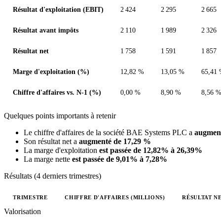
Résultat d'exploitation (EBIT)
2 424
2 295
2 665
Résultat avant impôts
2 110
1 989
2 326
Résultat net
1 758
1 591
1 857
Marge d'exploitation (%)
12,82 %
13,05 %
65,41
Chiffre d'affaires vs. N-1 (%)
0,00 %
8,90 %
8,56 
Quelques points importants à retenir
Le chiffre d'affaires de la société BAE Systems PLC a
augment
Son résultat net a
augmenté de 17,29 %
La marge d'exploitation
est passée de 12,82% à 26,39%
La marge nette
est passée de 9,01% à 7,28%
Résultats (4 derniers trimestres)
TRIMESTRE
CHIFFRE D'AFFAIRES (MILLIONS)
RÉSULTAT NE
Valeurs trimestrielles en millions (dollar des États-Unis)
Valorisation