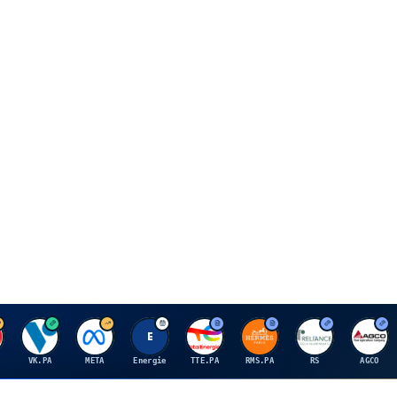
V
M
E
T
H
R
A
VK.PA
META
Energie
TTE.PA
RMS.PA
RS
AGCO