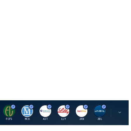
F
M
A
E
J
J
P
FCFS
MCO
AIT
LLY
JAN
JBL
PSHZF