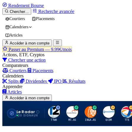
Rendement
Bourse
Recherche avancée
Chercher…
Courtiers
Placements
Calendriers
Articles
Accéder à mon compte
Passer au Premium —
9.99€/mois
Actions, ETF, Cryptos
Chercher une action
Comparateurs
Courtiers
Placements
Calendriers
Splits
Dividendes
IPO
Résultats
Apprendre
Articles
Accéder à mon compte
Le Radar
T
A
I
Q
T
20 SIGNAUX
TTWO
MT.AS
INGA.AS
QCOM
TTE