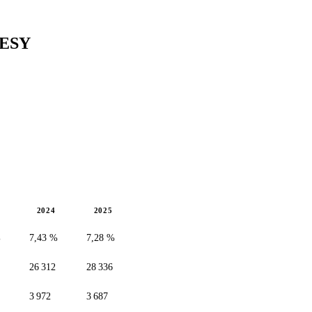
ESY
2024
2025
%
7,43 %
7,28 %
26 312
28 336
3 972
3 687