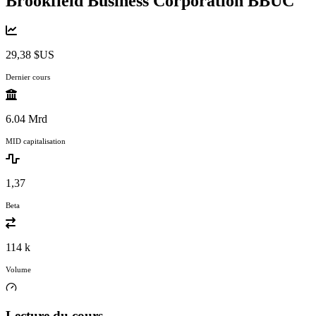
Brookfield Business Corporation
BBUC
29,38 $US
Dernier cours
6.04 Mrd
MID capitalisation
1,37
Beta
114 k
Volume
Lecture du cours