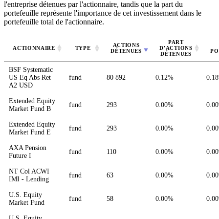
l'entreprise détenues par l'actionnaire, tandis que la part du
portefeuille représente l'importance de cet investissement dans le
portefeuille total de l'actionnaire.
PART
ACTIONS
ACTIONNAIRE
TYPE
D'ACTIONS
DÉTENUES
PO
DÉTENUES
BSF Systematic
US Eq Abs Ret
fund
80 892
0.12%
0.1
A2 USD
Extended Equity
fund
293
0.00%
0.0
Market Fund B
Extended Equity
fund
293
0.00%
0.0
Market Fund E
AXA Pension
fund
110
0.00%
0.0
Future I
NT Col ACWI
fund
63
0.00%
0.0
IMI - Lending
U.S. Equity
fund
58
0.00%
0.0
Market Fund
U.S. Equity