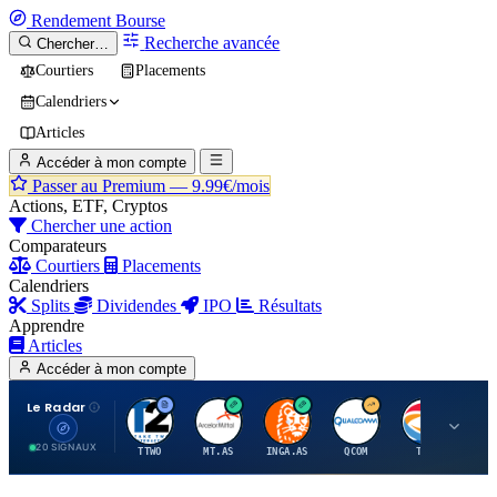
Rendement
Bourse
Recherche avancée
Chercher…
Courtiers
Placements
Calendriers
Articles
Accéder à mon compte
Passer au Premium —
9.99€/mois
Actions, ETF, Cryptos
Chercher une action
Comparateurs
Courtiers
Placements
Calendriers
Splits
Dividendes
IPO
Résultats
Apprendre
Articles
Accéder à mon compte
Le Radar
T
A
I
Q
T
20 SIGNAUX
TTWO
MT.AS
INGA.AS
QCOM
TTE
VK.