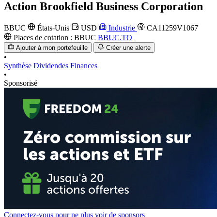
Action
Brookfield Business Corporation
BBUC
États-Unis
USD
Industrie
CA11259V1067
Places de cotation :
BBUC
BBUC.TO
Ajouter à mon portefeuille
Créer une alerte
•
Synthèse
Dividendes
Finances
•
Sponsorisé
Connectez-vous pour ne plus voir de sponsors