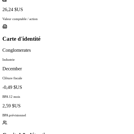
26,24 $US
Valeur comptable / action
Carte d'identité
Conglomerates
Industrie
December
Clôture fiscale
-0,49 $US
BPA 12 mois
2,59 $US
BPA prévisionnel