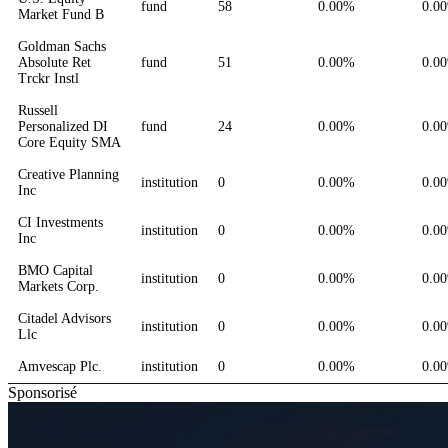
fund
58
0.00%
0.0
Market Fund B
Goldman Sachs
Absolute Ret
fund
51
0.00%
0.0
Trckr Instl
Russell
Personalized DI
fund
24
0.00%
0.0
Core Equity SMA
Creative Planning
institution
0
0.00%
0.0
Inc
CI Investments
institution
0
0.00%
0.0
Inc
BMO Capital
institution
0
0.00%
0.0
Markets Corp.
Citadel Advisors
institution
0
0.00%
0.0
Llc
Amvescap Plc.
institution
0
0.00%
0.0
Sponsorisé