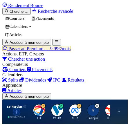
Rendement
Bourse
Recherche avancée
Chercher…
Courtiers
Placements
Calendriers
Articles
Accéder à mon compte
Passer au Premium —
9.99€/mois
Actions, ETF, Cryptos
Chercher une action
Comparateurs
Courtiers
Placements
Calendriers
Splits
Dividendes
IPO
Résultats
Apprendre
Articles
Accéder à mon compte
Le Radar
T
V
M
E
T
20 SIGNAUX
TTE
VK.PA
META
Energie
TTE.PA
RMS