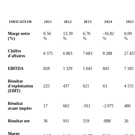
INDICATEUR
2021
2022
2023
2024
2025
Valeurs en millions (dollar des États-Unis)
Marge nette
0,56
13,39
6,76
-10,82
0,09
(%)
%
%
%
%
%
Chiffre
6 375
6 803
7 683
8 208
27 45
d'affaires
EBITDA
828
1 329
1 645
843
7 185
Résultat
d'exploitation
225
437
621
63
4 155
(EBIT)
Résultat
17
662
-911
-2 075
480
avant impôts
Résultat net
36
911
519
-888
26
Marge