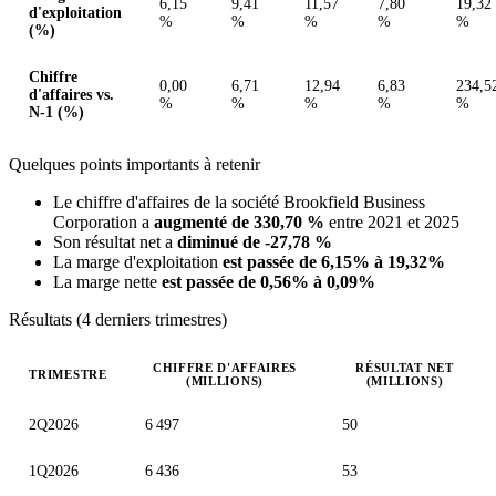
6,15
9,41
11,57
7,80
19,32
d'exploitation
%
%
%
%
%
(%)
Chiffre
0,00
6,71
12,94
6,83
234,5
d'affaires vs.
%
%
%
%
%
N-1 (%)
Quelques points importants à retenir
Le chiffre d'affaires de la société Brookfield Business
Corporation a
augmenté de 330,70 %
entre 2021 et 2025
Son résultat net a
diminué de -27,78 %
La marge d'exploitation
est passée de 6,15% à 19,32%
La marge nette
est passée de 0,56% à 0,09%
Résultats (4 derniers trimestres)
CHIFFRE D'AFFAIRES
RÉSULTAT NET
TRIMESTRE
(MILLIONS)
(MILLIONS)
Valeurs trimestrielles en millions (dollar des États-Unis)
2Q2026
6 497
50
1Q2026
6 436
53