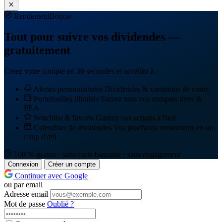
Rendement
Bourse
Tout pour suivre vos dividendes —
gratuitement
Créez votre compte en 30 secondes et accédez à :
Alertes personnalisées
Dividendes & variations de cours
Portefeuilles illimités
Suivez tous vos comptes titres &
PEA
Watchlist & favoris
Gardez vos actions à l'œil
Calendrier de dividendes
Vos prochains versements en un
coup d'œil
100 % gratuit · sans carte bancaire · sans engagement
Connexion
Créer un compte
Continuer avec Google
ou par email
Adresse email
Mot de passe
Oublié ?