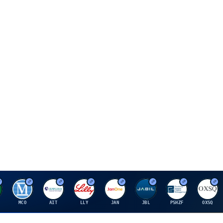
M
A
E
J
J
P
O
MCO
AIT
LLY
JAN
JBL
PSHZF
OXSQ