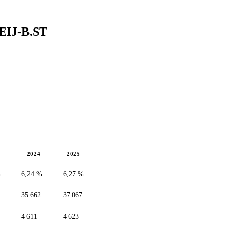
EIJ-B.ST
2024
2025
%
6,24 %
6,27 %
35 662
37 067
4 611
4 623