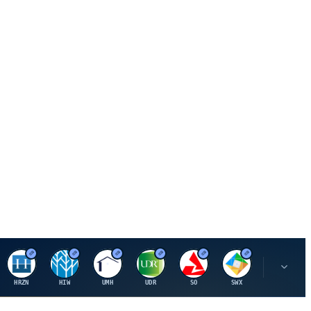
H
H
U
U
S
S
S
HRZN
HIW
UMH
UDR
SO
SWX
SIGI