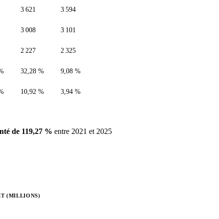
3 621
3 594
3 008
3 101
2 227
2 325
 %
32,28 %
9,08 %
 %
10,92 %
3,94 %
té de 119,27 %
entre 2021 et 2025
T (MILLIONS)