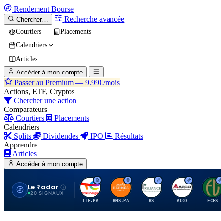
Rendement
Bourse
Recherche avancée
Chercher…
Courtiers
Placements
Calendriers
Articles
Accéder à mon compte
Passer au Premium —
9.99€/mois
Actions, ETF, Cryptos
Chercher une action
Comparateurs
Courtiers
Placements
Calendriers
Splits
Dividendes
IPO
Résultats
Apprendre
Articles
Accéder à mon compte
Le Radar
T
H
R
A
F
20 SIGNAUX
TTE.PA
RMS.PA
RS
AGCO
FCFS