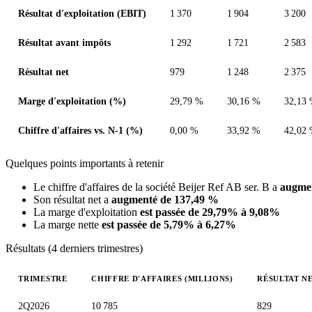
Résultat d'exploitation (EBIT)
1 370
1 904
3 200
Résultat avant impôts
1 292
1 721
2 583
Résultat net
979
1 248
2 375
Marge d'exploitation (%)
29,79 %
30,16 %
32,13
Chiffre d'affaires vs. N-1 (%)
0,00 %
33,92 %
42,02
Quelques points importants à retenir
Le chiffre d'affaires de la société Beijer Ref AB ser. B a
augmen
Son résultat net a
augmenté de 137,49 %
La marge d'exploitation
est passée de 29,79% à 9,08%
La marge nette
est passée de 5,79% à 6,27%
Résultats (4 derniers trimestres)
TRIMESTRE
CHIFFRE D'AFFAIRES (MILLIONS)
RÉSULTAT NE
Valeurs trimestrielles en millions (couronne suédoise)
2Q2026
10 785
829