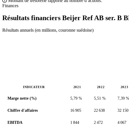
Montant de trésorerie rapporté au nombre d’actions.
Finances
Résultats financiers Beijer Ref AB ser. B
B
Résultats annuels (en millions, couronne suédoise)
INDICATEUR
2021
2022
2023
Valeurs en millions (couronne suédoise)
Marge nette (%)
5,79 %
5,51 %
7,39 
Chiffre d'affaires
16 905
22 638
32 150
EBITDA
1 844
2 472
4 067