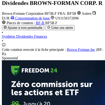
Dividendes
BROWN-FORMAN CORP. R
Brown-Forman Corporation
BF5B.F
FRA: BF5B
Autres
EUR
Consommation de base
US1156372096
Places de cotation :
BF-B
BF5B.F
Ajouter à mon portefeuille
Créer une alerte
•
Synthèse
Dividendes
Finances
•
Cette cotation renvoie à la fiche principale :
Brown Forman Inc
(BF-
B).
Sponsorisé