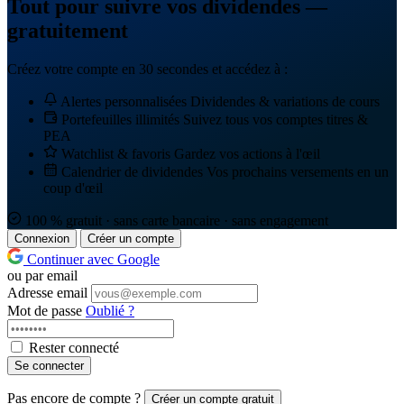
Tout pour suivre vos dividendes —
gratuitement
Créez votre compte en 30 secondes et accédez à :
Alertes personnalisées
Dividendes & variations de cours
Portefeuilles illimités
Suivez tous vos comptes titres &
PEA
Watchlist & favoris
Gardez vos actions à l'œil
Calendrier de dividendes
Vos prochains versements en un
coup d'œil
100 % gratuit · sans carte bancaire · sans engagement
Connexion
Créer un compte
Continuer avec Google
ou par email
Adresse email
Mot de passe
Oublié ?
Rester connecté
Se connecter
Pas encore de compte ?
Créer un compte gratuit