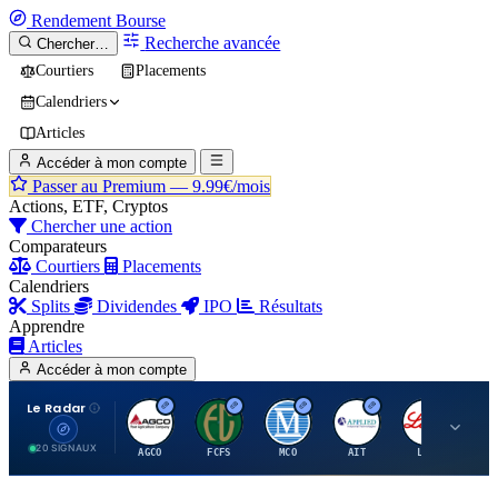
Rendement
Bourse
Recherche avancée
Chercher…
Courtiers
Placements
Calendriers
Articles
Accéder à mon compte
Passer au Premium —
9.99€/mois
Actions, ETF, Cryptos
Chercher une action
Comparateurs
Courtiers
Placements
Calendriers
Splits
Dividendes
IPO
Résultats
Apprendre
Articles
Accéder à mon compte
Le Radar
A
F
M
A
E
20 SIGNAUX
AGCO
FCFS
MCO
AIT
LLY
JA