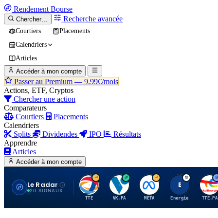
Rendement
Bourse
Recherche avancée
Chercher…
Courtiers
Placements
Calendriers
Articles
Accéder à mon compte
Passer au Premium —
9.99€/mois
Actions, ETF, Cryptos
Chercher une action
Comparateurs
Courtiers
Placements
Calendriers
Splits
Dividendes
IPO
Résultats
Apprendre
Articles
Accéder à mon compte
Le Radar
T
V
M
E
T
20 SIGNAUX
TTE
VK.PA
META
Energie
TTE.PA