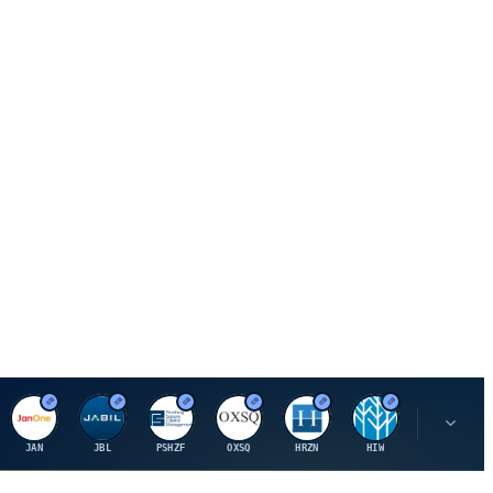
J
J
P
O
H
H
U
JAN
JBL
PSHZF
OXSQ
HRZN
HIW
UMH