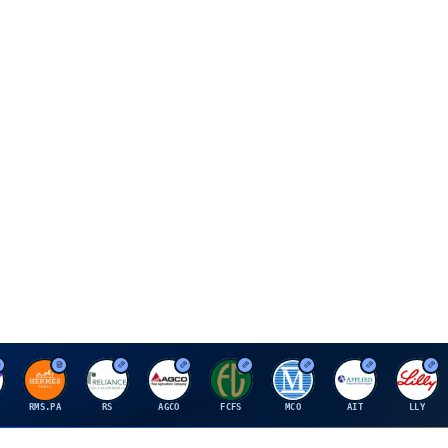
H
R
A
F
M
A
E
RMS.PA
RS
AGCO
FCFS
MCO
AIT
LLY