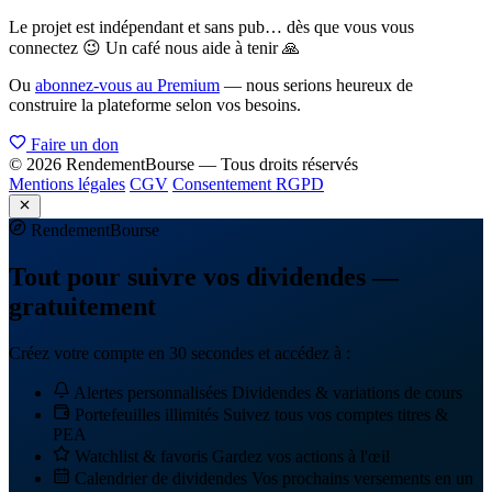
Le projet est indépendant et sans pub… dès que vous vous
connectez 😉 Un café nous aide à tenir 🙏
Ou
abonnez-vous au Premium
— nous serions heureux de
construire la plateforme selon vos besoins.
Faire un don
© 2026 RendementBourse — Tous droits réservés
Mentions légales
CGV
Consentement RGPD
Rendement
Bourse
Tout pour suivre vos dividendes —
gratuitement
Créez votre compte en 30 secondes et accédez à :
Alertes personnalisées
Dividendes & variations de cours
Portefeuilles illimités
Suivez tous vos comptes titres &
PEA
Watchlist & favoris
Gardez vos actions à l'œil
Calendrier de dividendes
Vos prochains versements en un