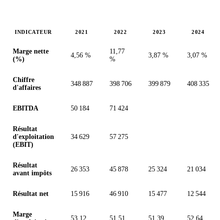
INDICATEUR
2021
2022
2023
2024
Valeurs en millions (peso mexicain)
Marge nette
11,77
4,56 %
3,87 %
3,07 %
(%)
%
Chiffre
348 887
398 706
399 879
408 335
d'affaires
EBITDA
50 184
71 424
Résultat
d'exploitation
34 629
57 275
(EBIT)
Résultat
26 353
45 878
25 324
21 034
avant impôts
Résultat net
15 916
46 910
15 477
12 544
Marge
53,12
51,51
51,39
52,64