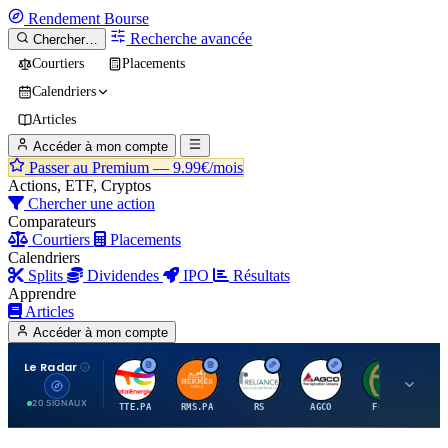
Rendement
Bourse
Recherche avancée
Chercher…
Courtiers
Placements
Calendriers
Articles
Accéder à mon compte
Passer au Premium —
9.99€/mois
Actions, ETF, Cryptos
Chercher une action
Comparateurs
Courtiers
Placements
Calendriers
Splits
Dividendes
IPO
Résultats
Apprendre
Articles
Accéder à mon compte
Le Radar
T
H
R
A
F
20 SIGNAUX
TTE.PA
RMS.PA
RS
AGCO
FCFS
MC