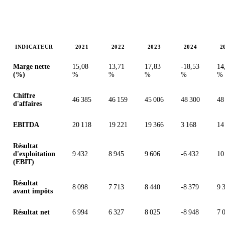
INDICATEUR
2021
2022
2023
2024
2
Valeurs en millions (dollar des États-Unis)
Marge nette
15,08
13,71
17,83
-18,53
14
(%)
%
%
%
%
%
Chiffre
46 385
46 159
45 006
48 300
48
d'affaires
EBITDA
20 118
19 221
19 366
3 168
14
Résultat
d'exploitation
9 432
8 945
9 606
-6 432
10
(EBIT)
Résultat
8 098
7 713
8 440
-8 379
9 
avant impôts
Résultat net
6 994
6 327
8 025
-8 948
7 