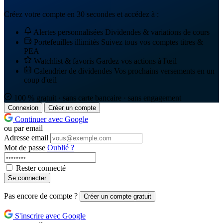
Créez votre compte en 30 secondes et accédez à :
Alertes personnalisées
Dividendes & variations de cours
Portefeuilles illimités
Suivez tous vos comptes titres &
PEA
Watchlist & favoris
Gardez vos actions à l'œil
Calendrier de dividendes
Vos prochains versements en un
coup d'œil
100 % gratuit · sans carte bancaire · sans engagement
Connexion
Créer un compte
Continuer avec Google
ou par email
Adresse email
Mot de passe
Oublié ?
Rester connecté
Se connecter
Pas encore de compte ?
Créer un compte gratuit
S'inscrire avec Google