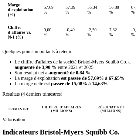
Marge
57,69
57,39
56,34
56,80
67
d'exploitation
%
%
%
%
%
(%)
Chiffre
0,00
-0,49
-2,50
7,32
-0
d'affaires vs.
%
%
%
%
%
N-1 (%)
Quelques points importants à retenir
Le chiffre d'affaires de la société Bristol-Myers Squibb Co. a
augmenté de 3,90 %
entre 2021 et 2025
Son résultat net a
augmenté de 0,84 %
La marge d'exploitation
est passée de 57,69% à 67,65%
La marge nette
est passée de 15,08% à 14,63%
Résultats (4 derniers trimestres)
CHIFFRE D'AFFAIRES
RÉSULTAT NET
TRIMESTRE
(MILLIONS)
(MILLIONS)
Valeurs trimestrielles en millions (dollar des États-Unis)
Valorisation
Indicateurs Bristol-Myers Squibb Co.