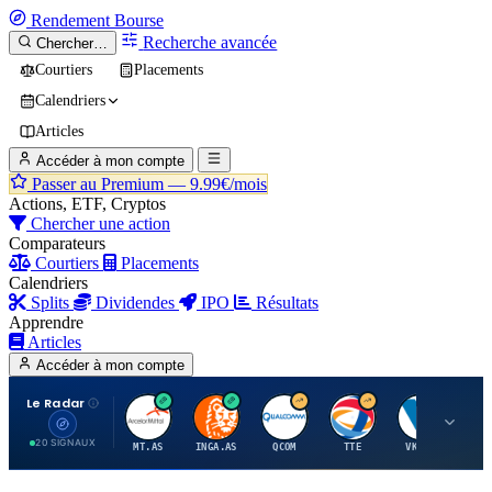
Rendement
Bourse
Recherche avancée
Chercher…
Courtiers
Placements
Calendriers
Articles
Accéder à mon compte
Passer au Premium —
9.99€/mois
Actions, ETF, Cryptos
Chercher une action
Comparateurs
Courtiers
Placements
Calendriers
Splits
Dividendes
IPO
Résultats
Apprendre
Articles
Accéder à mon compte
Le Radar
A
I
Q
T
V
20 SIGNAUX
MT.AS
INGA.AS
QCOM
TTE
VK.PA
ME