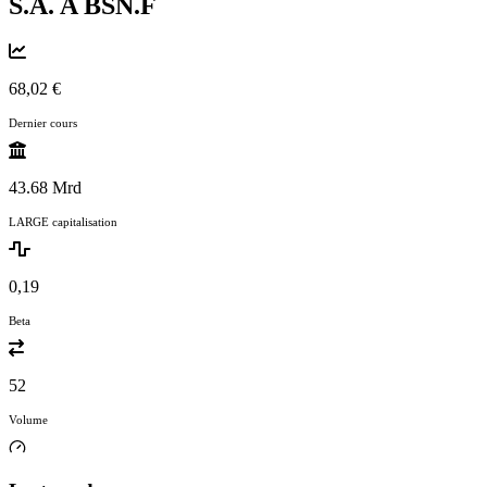
S.A. A
BSN.F
68,02 €
Dernier cours
43.68 Mrd
LARGE capitalisation
0,19
Beta
52
Volume