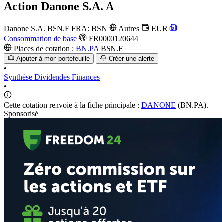
Action
Danone S.A. A
Danone S.A.
BSN.F
FRA: BSN
Autres
EUR
Consommation de base
FR0000120644
Places de cotation :
BN.PA
BSN.F
Ajouter à mon portefeuille
Créer une alerte
•
Synthèse
Dividendes
Finances
•
Cette cotation renvoie à la fiche principale :
DANONE
(BN.PA).
Sponsorisé