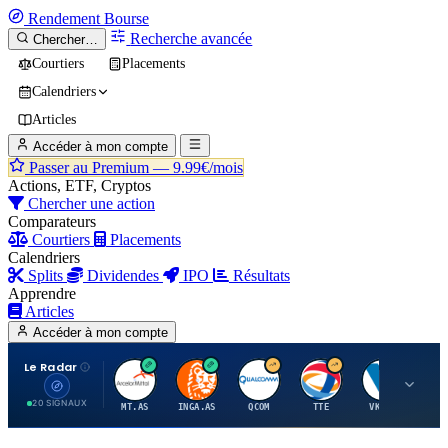
Rendement
Bourse
Recherche avancée
Chercher…
Courtiers
Placements
Calendriers
Articles
Accéder à mon compte
Passer au Premium —
9.99€/mois
Actions, ETF, Cryptos
Chercher une action
Comparateurs
Courtiers
Placements
Calendriers
Splits
Dividendes
IPO
Résultats
Apprendre
Articles
Accéder à mon compte
Le Radar
A
I
Q
T
V
20 SIGNAUX
MT.AS
INGA.AS
QCOM
TTE
VK.PA
ME