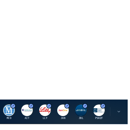
M
A
E
J
J
P
O
MCO
AIT
LLY
JAN
JBL
PSHZF
OXSQ