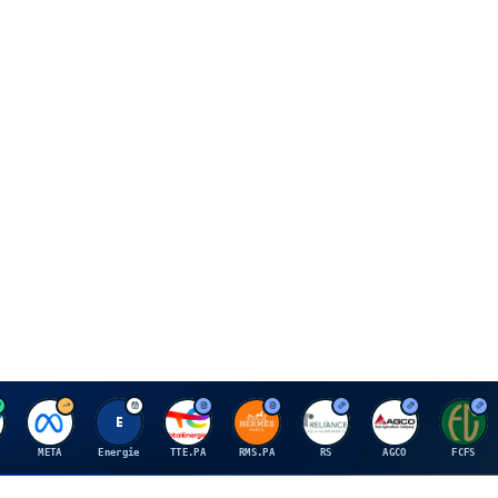
M
E
T
H
R
A
F
META
Energie
TTE.PA
RMS.PA
RS
AGCO
FCFS