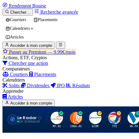
Rendement
Bourse
Recherche avancée
Chercher…
Courtiers
Placements
Calendriers
Articles
Accéder à mon compte
Passer au Premium —
9.99€/mois
Actions, ETF, Cryptos
Chercher une action
Comparateurs
Courtiers
Placements
Calendriers
Splits
Dividendes
IPO
Résultats
Apprendre
Articles
Accéder à mon compte
Le Radar
A
I
Q
T
V
20 SIGNAUX
MT.AS
INGA.AS
QCOM
TTE
VK.PA