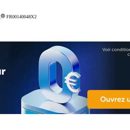
é
FR00140048X2