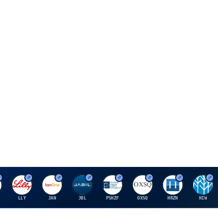
E
J
J
P
O
H
H
LLY
JAN
JBL
PSHZF
OXSQ
HRZN
HIW