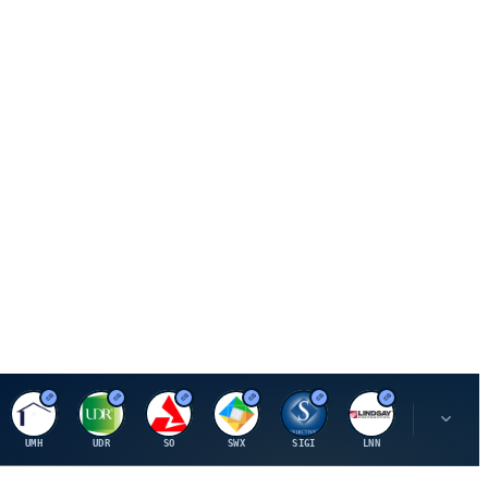
U
U
S
S
S
L
R
UMH
UDR
SO
SWX
SIGI
LNN
ROK