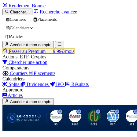
Rendement
Bourse
Recherche avancée
Chercher…
Courtiers
Placements
Calendriers
Articles
Accéder à mon compte
Passer au Premium —
9.99€/mois
Actions, ETF, Cryptos
Chercher une action
Comparateurs
Courtiers
Placements
Calendriers
Splits
Dividendes
IPO
Résultats
Apprendre
Articles
Accéder à mon compte
Le Radar
R
A
F
M
A
20 SIGNAUX
RS
AGCO
FCFS
MCO
AIT