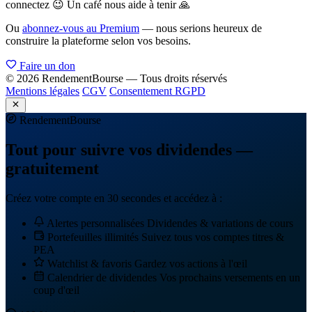
connectez 😉 Un café nous aide à tenir 🙏
Ou
abonnez-vous au Premium
— nous serions heureux de
construire la plateforme selon vos besoins.
Faire un don
© 2026 RendementBourse — Tous droits réservés
Mentions légales
CGV
Consentement RGPD
Rendement
Bourse
Tout pour suivre vos dividendes —
gratuitement
Créez votre compte en 30 secondes et accédez à :
Alertes personnalisées
Dividendes & variations de cours
Portefeuilles illimités
Suivez tous vos comptes titres &
PEA
Watchlist & favoris
Gardez vos actions à l'œil
Calendrier de dividendes
Vos prochains versements en un
coup d'œil