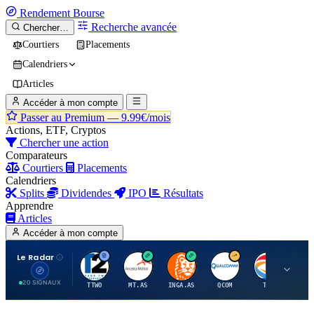
Rendement
Bourse
Recherche avancée
Chercher…
Courtiers
Placements
Calendriers
Articles
Accéder à mon compte
Passer au Premium —
9.99€/mois
Actions, ETF, Cryptos
Chercher une action
Comparateurs
Courtiers
Placements
Calendriers
Splits
Dividendes
IPO
Résultats
Apprendre
Articles
Accéder à mon compte
Le Radar
T
A
I
Q
T
20 SIGNAUX
TTWO
MT.AS
INGA.AS
QCOM
TTE
VK.