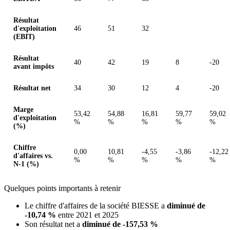
Résultat
d'exploitation
46
51
32
(EBIT)
Résultat
40
42
19
8
-20
avant impôts
Résultat net
34
30
12
4
-20
Marge
53,42
54,88
16,81
59,77
59,02
d'exploitation
%
%
%
%
%
(%)
Chiffre
0,00
10,81
-4,55
-3,86
-12,22
d'affaires vs.
%
%
%
%
%
N-1 (%)
Quelques points importants à retenir
Le chiffre d'affaires de la société BIESSE a
diminué de
-10,74 %
entre 2021 et 2025
Son résultat net a
diminué de -157,53 %