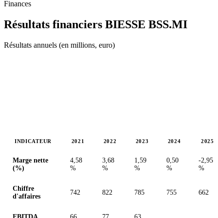
Finances
Résultats financiers BIESSE
BSS.MI
Résultats annuels (en millions, euro)
INDICATEUR
2021
2022
2023
2024
2025
Valeurs en millions (euro)
Marge nette
4,58
3,68
1,59
0,50
-2,95
(%)
%
%
%
%
%
Chiffre
742
822
785
755
662
d'affaires
EBITDA
66
77
63