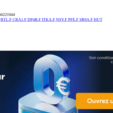
6221044
F
BTL.F
CRA1.F
DP4B.F
ITKA.F
NSY.F
PFE.F
SR9A.F
HUT