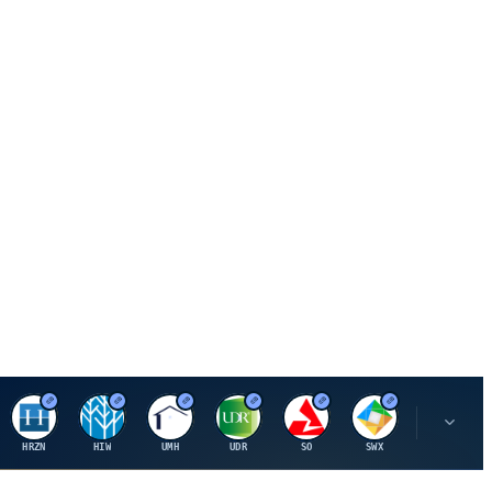
H
H
U
U
S
S
S
HRZN
HIW
UMH
UDR
SO
SWX
SIGI