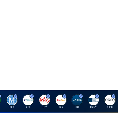
M
A
E
J
J
P
O
MCO
AIT
LLY
JAN
JBL
PSHZF
OXSQ