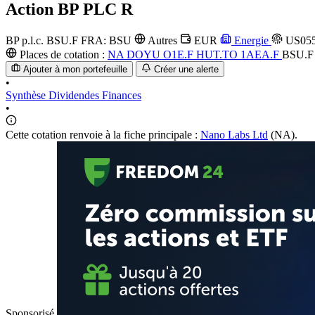
Action
BP PLC R
BP p.l.c.
BSU.F
FRA: BSU
Autres
EUR
Energie
US055
Places de cotation :
NA
DOYU
O1E.F
HUT.TO
1AEA.F
BSU.
Ajouter à mon portefeuille
Créer une alerte
•
Synthèse
Dividendes
Finances
•
Cette cotation renvoie à la fiche principale :
Nano Labs Ltd
(NA).
Sponsorisé