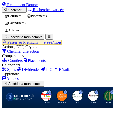
Rendement
Bourse
Recherche avancée
Chercher…
Courtiers
Placements
Calendriers
Articles
Accéder à mon compte
Passer au Premium —
9.99€/mois
Actions, ETF, Cryptos
Chercher une action
Comparateurs
Courtiers
Placements
Calendriers
Splits
Dividendes
IPO
Résultats
Apprendre
Articles
Accéder à mon compte
Le Radar
T
H
R
A
F
20 SIGNAUX
TTE.PA
RMS.PA
RS
AGCO
FCFS