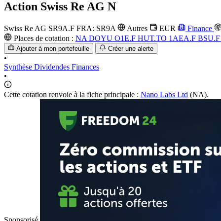
Action
Swiss Re AG N
Swiss Re AG
SR9A.F
FRA: SR9A
Autres
EUR
Finance
Places de cotation :
NA
DOYU
O1E.F
HUT.TO
1AEA.F
BSU.
Ajouter à mon portefeuille
Créer une alerte
•
Synthèse
Dividendes
Finances
•
Cette cotation renvoie à la fiche principale :
Nano Labs Ltd
(NA).
Sponsorisé