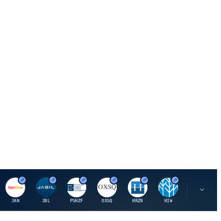
J
J
P
O
H
H
U
JAN
JBL
PSHZF
OXSQ
HRZN
HIW
UMH