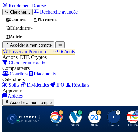
Rendement
Bourse
Recherche avancée
Chercher…
Courtiers
Placements
Calendriers
Articles
Accéder à mon compte
Passer au Premium —
9.99€/mois
Actions, ETF, Cryptos
Chercher une action
Comparateurs
Courtiers
Placements
Calendriers
Splits
Dividendes
IPO
Résultats
Apprendre
Articles
Accéder à mon compte
Le Radar
T
V
M
E
T
20 SIGNAUX
TTE
VK.PA
META
Energie
TTE.PA