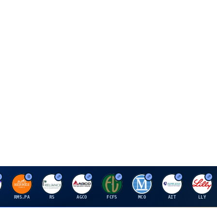
H
R
A
F
M
A
E
RMS.PA
RS
AGCO
FCFS
MCO
AIT
LLY