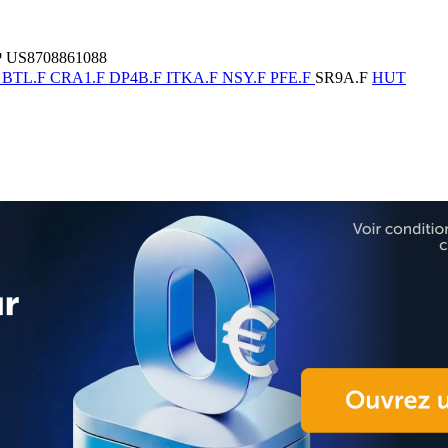
US8708861088
F
BTL.F
CRA1.F
DP4B.F
ITKA.F
NSY.F
PFE.F
SR9A.F
HUT