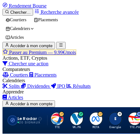
Rendement
Bourse
Recherche avancée
Chercher…
Courtiers
Placements
Calendriers
Articles
Accéder à mon compte
Passer au Premium —
9.99€/mois
Actions, ETF, Cryptos
Chercher une action
Comparateurs
Courtiers
Placements
Calendriers
Splits
Dividendes
IPO
Résultats
Apprendre
Articles
Accéder à mon compte
Le Radar
T
V
M
E
T
20 SIGNAUX
TTE
VK.PA
META
Energie
TTE.PA