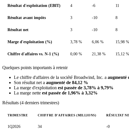
Résultat d'exploitation (EBIT)
4
-6
11
Résultat avant impôts
3
-10
8
Résultat net
3
-10
8
Marge d'exploitation (%)
3,78 %
6,06 %
15,98 
Chiffre d'affaires vs. N-1 (%)
0,00 %
21,38 %
15,12 
Quelques points importants à retenir
Le chiffre d'affaires de la société Broadwind, Inc. a
augmenté 
Son résultat net a
augmenté de 84,12 %
La marge d'exploitation
est passée de 3,78% à 9,79%
La marge nette
est passée de 1,96% à 3,32%
Résultats (4 derniers trimestres)
TRIMESTRE
CHIFFRE D'AFFAIRES (MILLIONS)
RÉSULTAT NE
Valeurs trimestrielles en millions (dollar des États-Unis)
1Q2026
34
-0