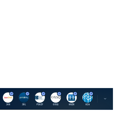
J
J
P
O
H
H
U
JAN
JBL
PSHZF
OXSQ
HRZN
HIW
UMH