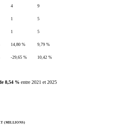
4
9
1
5
1
5
%
14,80 %
9,79 %
%
-29,65 %
10,42 %
de 8,54 %
entre 2021 et 2025
T (MILLIONS)