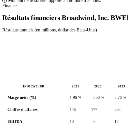
Montant de trésorerie rapporté au nombre d’actions.
Finances
Résultats financiers Broadwind, Inc.
BWE
Résultats annuels (en millions, dollar des États-Unis)
INDICATEUR
2021
2022
2023
Valeurs en millions (dollar des États-Unis)
Marge nette (%)
1,96 %
-5,50 %
3,76 %
Chiffre d'affaires
146
177
203
EBITDA
10
-0
17