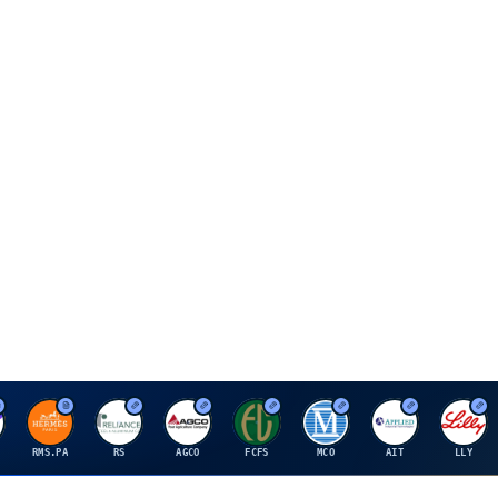
H
R
A
F
M
A
E
RMS.PA
RS
AGCO
FCFS
MCO
AIT
LLY