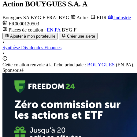
Action
BOUYGUES S.A. A
Bouygues SA
BYG.F
FRA: BYG
Autres
EUR
Industrie
FR0000120503
Places de cotation :
EN.PA
BYG.F
Ajouter à mon portefeuille
Créer une alerte
•
Synthèse
Dividendes
Finances
•
Cette cotation renvoie à la fiche principale :
BOUYGUES
(EN.PA).
Sponsorisé