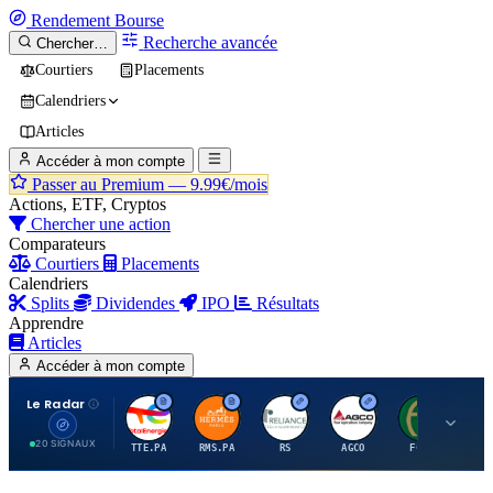
Rendement
Bourse
Recherche avancée
Chercher…
Courtiers
Placements
Calendriers
Articles
Accéder à mon compte
Passer au Premium —
9.99€/mois
Actions, ETF, Cryptos
Chercher une action
Comparateurs
Courtiers
Placements
Calendriers
Splits
Dividendes
IPO
Résultats
Apprendre
Articles
Accéder à mon compte
Le Radar
T
H
R
A
F
20 SIGNAUX
TTE.PA
RMS.PA
RS
AGCO
FCFS
MC