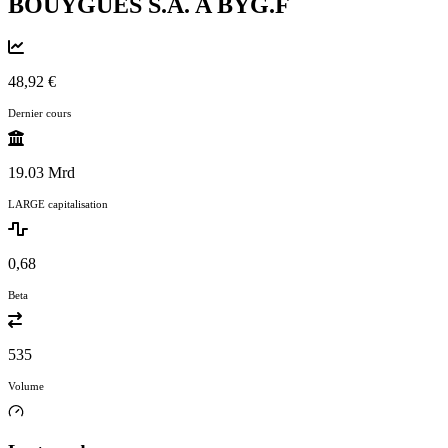
BOUYGUES S.A. A
BYG.F
48,92 €
Dernier cours
19.03 Mrd
LARGE capitalisation
0,68
Beta
535
Volume