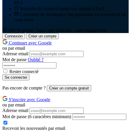
PEA
Watchlist & favoris
Gardez vos actions à l'œil
Calendrier de dividendes
Vos prochains versements en un
coup d'œil
100 % gratuit · sans carte bancaire · sans engagement
Connexion
Créer un compte
Continuer avec Google
ou par email
Adresse email
Mot de passe
Oublié ?
Rester connecté
Se connecter
Pas encore de compte ?
Créer un compte gratuit
S'inscrire avec Google
ou par email
Adresse email
Mot de passe
(6 caractères minimum)
Recevoir les nouveautés par email