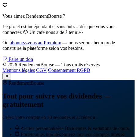
Vous aimez RendementBourse ?
Le projet est indépendant et sans pub… dès que vous vous
connectez 😉 Un café nous aide à tenir 🙏
Ou
abonnez-vous au Premium
— nous serions heureux de
construire la plateforme selon vos besoins.
Faire un don
© 2026 RendementBourse — Tous droits réservés
Mentions légales
CGV
Consentement RGPD
Rendement
Bourse
Tout pour suivre vos dividendes —
gratuitement
Créez votre compte en 30 secondes et accédez à :
Alertes personnalisées
Dividendes & variations de cours
Portefeuilles illimités
Suivez tous vos comptes titres &