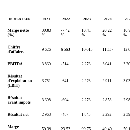
INDICATEUR
2021
2022
2023
2024
20
Valeurs en millions (dollar des États-Unis)
Marge nette
30,83
-7,42
18,41
20,22
18,
(%)
%
%
%
%
%
Chiffre
9 626
6 563
10 013
11 337
12 
d'affaires
EBITDA
3 869
-514
2 276
3 041
3 2
Résultat
d'exploitation
3 751
-641
2 276
2 911
3 0
(EBIT)
Résultat
3 698
-694
2 276
2 858
2 9
avant impôts
Résultat net
2 968
-487
1 843
2 292
2 3
Marge
59,39
23,53
99,75
49,40
50,