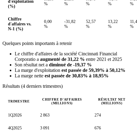
d'exploitation
%
%
%
%
%
(%)
Chiffre
0,00
-31,82
52,57
13,22
11,
d'affaires vs.
%
%
%
%
%
N-1 (%)
Quelques points importants à retenir
Le chiffre d'affaires de la société Cincinnati Financial
Corporatio a
augmenté de 31,22 %
entre 2021 et 2025
Son résultat net a
diminué de -19,37 %
La marge d'exploitation
est passée de 59,39% à 50,12%
La marge nette
est passée de 30,83% à 18,95%
Résultats (4 derniers trimestres)
CHIFFRE D'AFFAIRES
RÉSULTAT NET
TRIMESTRE
(MILLIONS)
(MILLIONS)
Valeurs trimestrielles en millions (dollar des États-Unis)
1Q2026
2 863
274
4Q2025
3 091
676