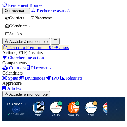
Rendement
Bourse
Recherche avancée
Chercher…
Courtiers
Placements
Calendriers
Articles
Accéder à mon compte
Passer au Premium —
9.99€/mois
Actions, ETF, Cryptos
Chercher une action
Comparateurs
Courtiers
Placements
Calendriers
Splits
Dividendes
IPO
Résultats
Apprendre
Articles
Accéder à mon compte
Le Radar
T
A
I
Q
T
20 SIGNAUX
TTWO
MT.AS
INGA.AS
QCOM
TTE
VK.