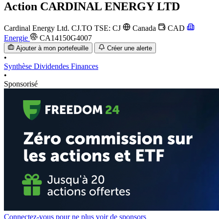
Action
CARDINAL ENERGY LTD
Cardinal Energy Ltd.
CJ.TO
TSE: CJ
Canada
CAD
Energie
CA14150G4007
Ajouter à mon portefeuille
Créer une alerte
•
Synthèse
Dividendes
Finances
•
Sponsorisé
Connectez-vous pour ne plus voir de sponsors