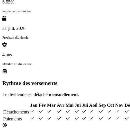
6.55%
Rendement annualisé
31 juil. 2026
Prochain dividende
4 ans
Stabilité du dividende
Rythme des versements
Le dividende est détaché
mensuellement
.
Jan
Fév
Mar
Avr
Mai
Jui
Jui
Aoû
Sep
Oct
Nov
Dé
Détachements
Paiements