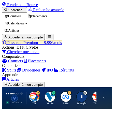
Rendement
Bourse
Recherche avancée
Chercher…
Courtiers
Placements
Calendriers
Articles
Accéder à mon compte
Passer au Premium —
9.99€/mois
Actions, ETF, Cryptos
Chercher une action
Comparateurs
Courtiers
Placements
Calendriers
Splits
Dividendes
IPO
Résultats
Apprendre
Articles
Accéder à mon compte
Le Radar
T
V
M
E
T
20 SIGNAUX
TTE
VK.PA
META
Energie
TTE.PA
RMS