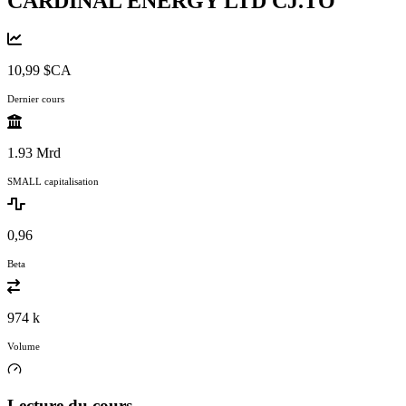
CARDINAL ENERGY LTD
CJ.TO
10,99 $CA
Dernier cours
1.93 Mrd
SMALL capitalisation
0,96
Beta
974 k
Volume
Lecture du cours