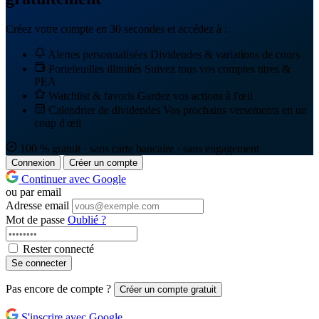
Créez votre compte en 30 secondes et accédez à :
Alertes personnalisées
Dividendes & variations de cours
Portefeuilles illimités
Suivez tous vos comptes titres &
PEA
Watchlist & favoris
Gardez vos actions à l'œil
Calendrier de dividendes
Vos prochains versements en un
coup d'œil
100 % gratuit · sans carte bancaire · sans engagement
Connexion
Créer un compte
Continuer avec Google
ou par email
Adresse email
Mot de passe
Oublié ?
Rester connecté
Se connecter
Pas encore de compte ?
Créer un compte gratuit
S'inscrire avec Google