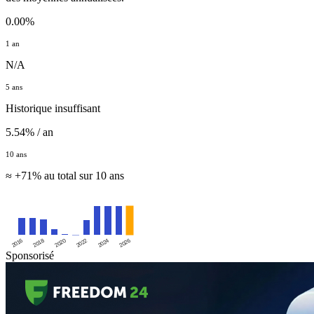
0.00%
1 an
N/A
5 ans
Historique insuffisant
5.54% / an
10 ans
≈ +71% au total sur 10 ans
2016
2020
2024
2018
2022
2026
Sponsorisé