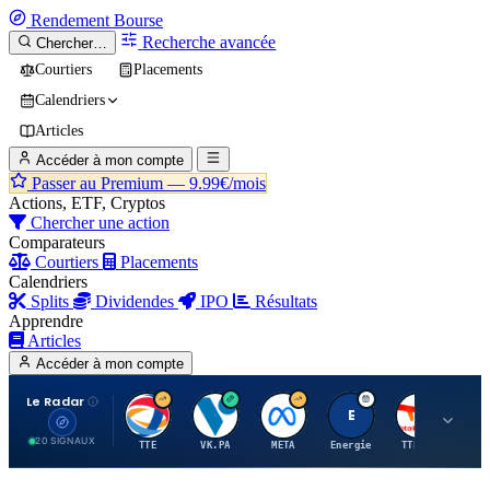
Rendement
Bourse
Recherche avancée
Chercher…
Courtiers
Placements
Calendriers
Articles
Accéder à mon compte
Passer au Premium —
9.99€/mois
Actions, ETF, Cryptos
Chercher une action
Comparateurs
Courtiers
Placements
Calendriers
Splits
Dividendes
IPO
Résultats
Apprendre
Articles
Accéder à mon compte
Le Radar
T
V
M
E
T
20 SIGNAUX
TTE
VK.PA
META
Energie
TTE.PA
RMS