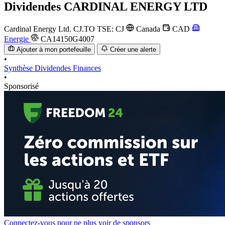
Dividendes
CARDINAL ENERGY LTD
Cardinal Energy Ltd.
CJ.TO
TSE: CJ
Canada
CAD
Energie
CA14150G4007
Ajouter à mon portefeuille
Créer une alerte
•
Synthèse
Dividendes
Finances
•
Sponsorisé
Connectez-vous pour ne plus voir de sponsors