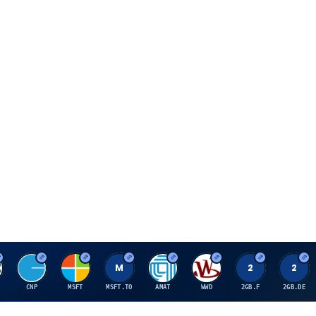
C
M
M
A
W
2
2
CNP
MSFT
MSFT.TO
AMAT
WWD
2GB.F
2GB.DE