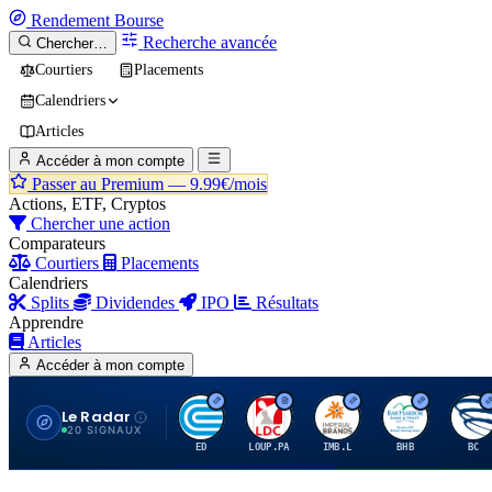
Rendement
Bourse
Recherche avancée
Chercher…
Courtiers
Placements
Calendriers
Articles
Accéder à mon compte
Passer au Premium —
9.99€/mois
Actions, ETF, Cryptos
Chercher une action
Comparateurs
Courtiers
Placements
Calendriers
Splits
Dividendes
IPO
Résultats
Apprendre
Articles
Accéder à mon compte
Le Radar
C
L
I
B
B
20 SIGNAUX
ED
LOUP.PA
IMB.L
BHB
BC