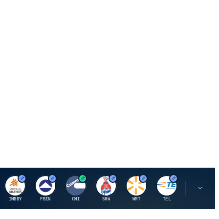
I
F
C
S
W
M
IMBBY
FBIN
CMI
SHW
WMT
TEL
MAU.PA