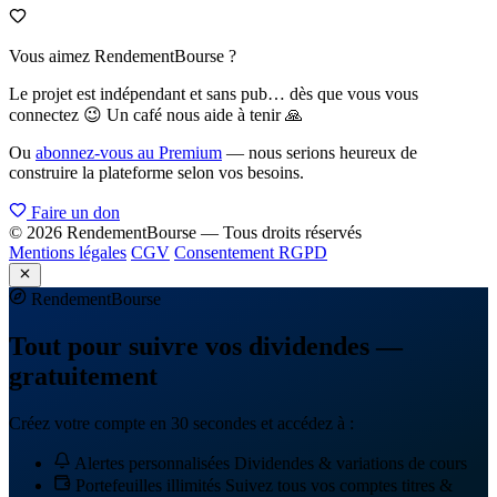
Vous aimez RendementBourse ?
Le projet est indépendant et sans pub… dès que vous vous
connectez 😉 Un café nous aide à tenir 🙏
Ou
abonnez-vous au Premium
— nous serions heureux de
construire la plateforme selon vos besoins.
Faire un don
© 2026 RendementBourse — Tous droits réservés
Mentions légales
CGV
Consentement RGPD
Rendement
Bourse
Tout pour suivre vos dividendes —
gratuitement
Créez votre compte en 30 secondes et accédez à :
Alertes personnalisées
Dividendes & variations de cours
Portefeuilles illimités
Suivez tous vos comptes titres &