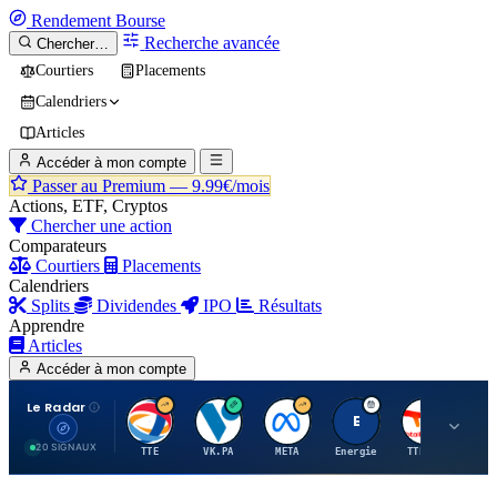
Rendement
Bourse
Recherche avancée
Chercher…
Courtiers
Placements
Calendriers
Articles
Accéder à mon compte
Passer au Premium —
9.99€/mois
Actions, ETF, Cryptos
Chercher une action
Comparateurs
Courtiers
Placements
Calendriers
Splits
Dividendes
IPO
Résultats
Apprendre
Articles
Accéder à mon compte
Le Radar
T
V
M
E
T
20 SIGNAUX
TTE
VK.PA
META
Energie
TTE.PA
RMS