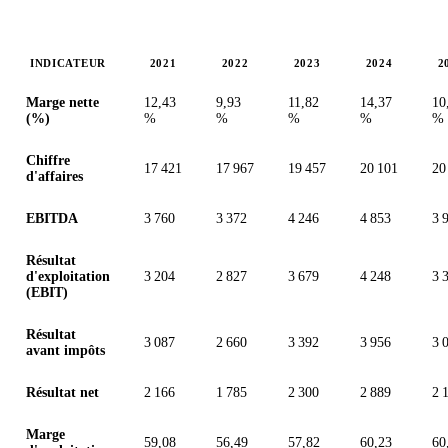
INDICATEUR
2021
2022
2023
2024
2
Valeurs en millions (dollar des États-Unis)
Marge nette
12,43
9,93
11,82
14,37
10
(%)
%
%
%
%
%
Chiffre
17 421
17 967
19 457
20 101
20
d'affaires
EBITDA
3 760
3 372
4 246
4 853
3 
Résultat
d'exploitation
3 204
2 827
3 679
4 248
3 
(EBIT)
Résultat
3 087
2 660
3 392
3 956
3 
avant impôts
Résultat net
2 166
1 785
2 300
2 889
2 
Marge
59,08
56,49
57,82
60,23
60