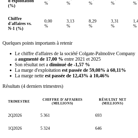
d'exploitation
%
%
%
%
%
(%)
Chiffre
0,00
3,13
8,29
3,31
1,
d'affaires vs.
%
%
%
%
%
N-1 (%)
Quelques points importants à retenir
Le chiffre d'affaires de la société Colgate-Palmolive Company
a
augmenté de 17,00 %
entre 2021 et 2025
Son résultat net a
diminué de -1,57 %
La marge d'exploitation
est passée de 59,08% à 60,11%
La marge nette
est passée de 12,43% à 10,46%
Résultats (4 derniers trimestres)
CHIFFRE D'AFFAIRES
RÉSULTAT NET
TRIMESTRE
(MILLIONS)
(MILLIONS)
Valeurs trimestrielles en millions (dollar des États-Unis)
2Q2026
5 361
693
1Q2026
5 324
646