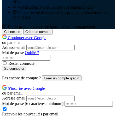
PEA
Watchlist & favoris
Gardez vos actions à l'œil
Calendrier de dividendes
Vos prochains versements en un
coup d'œil
100 % gratuit · sans carte bancaire · sans engagement
Connexion
Créer un compte
Continuer avec Google
ou par email
Adresse email
Mot de passe
Oublié ?
Rester connecté
Se connecter
Pas encore de compte ?
Créer un compte gratuit
S'inscrire avec Google
ou par email
Adresse email
Mot de passe
(6 caractères minimum)
Recevoir les nouveautés par email