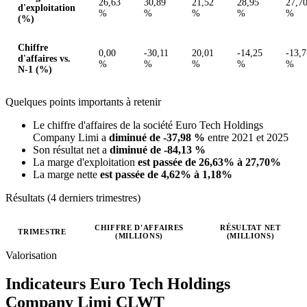
26,63
30,89
21,52
28,95
27,7
d'exploitation
%
%
%
%
%
(%)
Chiffre
0,00
-30,11
20,01
-14,25
-13,7
d'affaires vs.
%
%
%
%
%
N-1 (%)
Quelques points importants à retenir
Le chiffre d'affaires de la société Euro Tech Holdings
Company Limi a
diminué de -37,98 %
entre 2021 et 2025
Son résultat net a
diminué de -84,13 %
La marge d'exploitation
est passée de 26,63% à 27,70%
La marge nette
est passée de 4,62% à 1,18%
Résultats (4 derniers trimestres)
CHIFFRE D'AFFAIRES
RÉSULTAT NET
TRIMESTRE
(MILLIONS)
(MILLIONS)
Valeurs trimestrielles en millions (dollar des États-Unis)
Valorisation
Indicateurs Euro Tech Holdings
Company Limi
CLWT