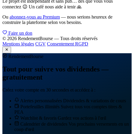
Le projet est indépendant et sans pub… dès que vous vous
connectez 😉 Un café nous aide à tenir 🙏
Ou
abonnez-vous au Premium
— nous serions heureux de
construire la plateforme selon vos besoins.
Faire un don
© 2026 RendementBourse — Tous droits réservés
Mentions légales
CGV
Consentement RGPD
Rendement
Bourse
Tout pour suivre vos dividendes —
gratuitement
Créez votre compte en 30 secondes et accédez à :
Alertes personnalisées
Dividendes & variations de cours
Portefeuilles illimités
Suivez tous vos comptes titres &
PEA
Watchlist & favoris
Gardez vos actions à l'œil
Calendrier de dividendes
Vos prochains versements en un
coup d'œil