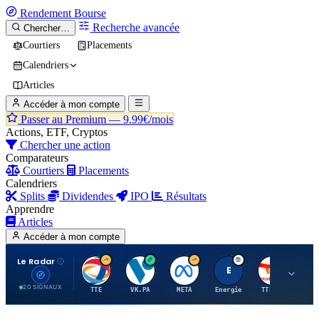
Rendement
Bourse
Recherche avancée
Chercher…
Courtiers
Placements
Calendriers
Articles
Accéder à mon compte
Passer au Premium —
9.99€/mois
Actions, ETF, Cryptos
Chercher une action
Comparateurs
Courtiers
Placements
Calendriers
Splits
Dividendes
IPO
Résultats
Apprendre
Articles
Accéder à mon compte
Le Radar
T
V
M
E
T
20 SIGNAUX
TTE
VK.PA
META
Energie
TTE.PA
RMS