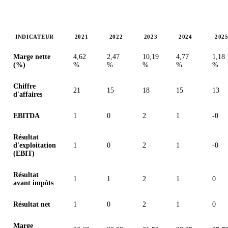
INDICATEUR
2021
2022
2023
2024
202
Valeurs en millions (dollar des États-Unis)
Marge nette
4,62
2,47
10,19
4,77
1,18
(%)
%
%
%
%
%
Chiffre
21
15
18
15
13
d'affaires
EBITDA
1
0
2
1
-0
Résultat
d'exploitation
1
0
2
1
-0
(EBIT)
Résultat
1
1
2
1
0
avant impôts
Résultat net
1
0
2
1
0
Marge