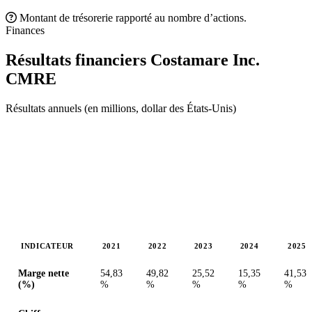
Montant de trésorerie rapporté au nombre d’actions.
Finances
Résultats financiers Costamare Inc.
CMRE
Résultats annuels (en millions, dollar des États-Unis)
INDICATEUR
2021
2022
2023
2024
2025
Valeurs en millions (dollar des États-Unis)
Marge nette
54,83
49,82
25,52
15,35
41,53
(%)
%
%
%
%
%