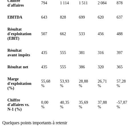
Chiffre
794
1 114
1 511
2 084
878
d'affaires
EBITDA
643
828
699
620
637
Résultat
d'exploitation
507
662
533
456
488
(EBIT)
Résultat
435
555
381
316
397
avant impôts
Résultat net
435
555
386
320
365
Marge
55,68
53,93
28,88
26,71
57,28
d'exploitation
%
%
%
%
%
(%)
Chiffre
0,00
40,35
35,69
37,88
-57,87
d'affaires vs.
%
%
%
%
%
N-1 (%)
Quelques points importants à retenir