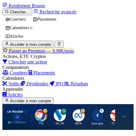
Rendement
Bourse
Recherche avancée
Chercher…
Courtiers
Placements
Calendriers
Articles
Accéder à mon compte
Passer au Premium —
9.99€/mois
Actions, ETF, Cryptos
Chercher une action
Comparateurs
Courtiers
Placements
Calendriers
Splits
Dividendes
IPO
Résultats
Apprendre
Articles
Accéder à mon compte
Le Radar
T
V
M
E
T
20 SIGNAUX
TTE
VK.PA
META
Energie
TTE.PA
RMS