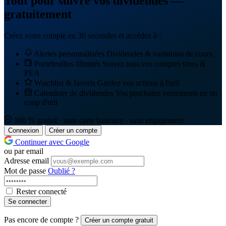
Tout pour suivre vos dividendes —
gratuitement
Créez votre compte en 30 secondes et accédez à :
Alertes personnalisées
Dividendes & variations de cours
Portefeuilles illimités
Suivez tous vos comptes titres &
PEA
Watchlist & favoris
Gardez vos actions à l'œil
Calendrier de dividendes
Vos prochains versements en un
coup d'œil
100 % gratuit · sans carte bancaire · sans engagement
Connexion
Créer un compte
Continuer avec Google
ou par email
Adresse email
Mot de passe
Oublié ?
Rester connecté
Se connecter
Pas encore de compte ?
Créer un compte gratuit