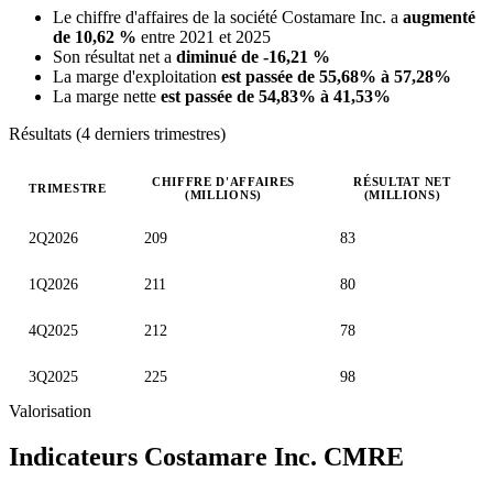
Le chiffre d'affaires de la société Costamare Inc. a
augmenté
de 10,62 %
entre 2021 et 2025
Son résultat net a
diminué de -16,21 %
La marge d'exploitation
est passée de 55,68% à 57,28%
La marge nette
est passée de 54,83% à 41,53%
Résultats (4 derniers trimestres)
CHIFFRE D'AFFAIRES
RÉSULTAT NET
TRIMESTRE
(MILLIONS)
(MILLIONS)
Valeurs trimestrielles en millions (dollar des États-Unis)
2Q2026
209
83
1Q2026
211
80
4Q2025
212
78
3Q2025
225
98
Valorisation
Indicateurs Costamare Inc.
CMRE