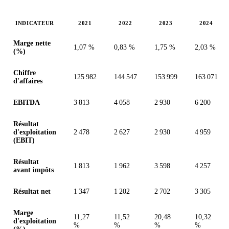
INDICATEUR
2021
2022
2023
2024
Valeurs en millions (dollar des États-Unis)
Marge nette
1,07 %
0,83 %
1,75 %
2,03 %
(%)
Chiffre
125 982
144 547
153 999
163 071
d'affaires
EBITDA
3 813
4 058
2 930
6 200
Résultat
d'exploitation
2 478
2 627
2 930
4 959
(EBIT)
Résultat
1 813
1 962
3 598
4 257
avant impôts
Résultat net
1 347
1 202
2 702
3 305
Marge
11,27
11,52
20,48
10,32
d'exploitation
%
%
%
%