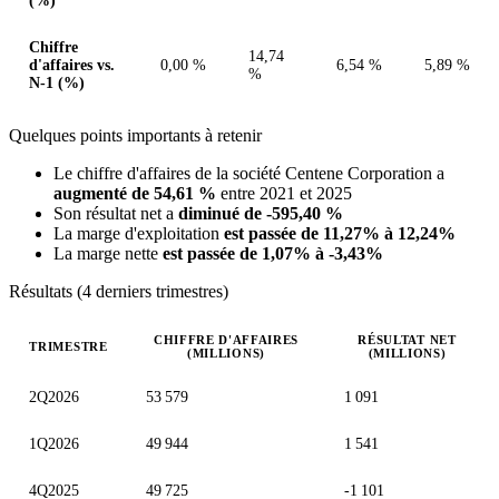
(%)
Chiffre
14,74
d'affaires vs.
0,00 %
6,54 %
5,89 %
%
N-1 (%)
Quelques points importants à retenir
Le chiffre d'affaires de la société Centene Corporation a
augmenté de 54,61 %
entre 2021 et 2025
Son résultat net a
diminué de -595,40 %
La marge d'exploitation
est passée de 11,27% à 12,24%
La marge nette
est passée de 1,07% à -3,43%
Résultats (4 derniers trimestres)
CHIFFRE D'AFFAIRES
RÉSULTAT NET
TRIMESTRE
(MILLIONS)
(MILLIONS)
Valeurs trimestrielles en millions (dollar des États-Unis)
2Q2026
53 579
1 091
1Q2026
49 944
1 541
4Q2025
49 725
-1 101