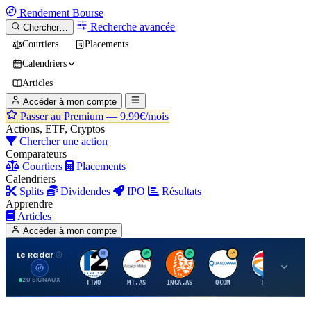
Rendement
Bourse
Recherche avancée
Chercher…
Courtiers
Placements
Calendriers
Articles
Accéder à mon compte
Passer au Premium —
9.99€/mois
Actions, ETF, Cryptos
Chercher une action
Comparateurs
Courtiers
Placements
Calendriers
Splits
Dividendes
IPO
Résultats
Apprendre
Articles
Accéder à mon compte
Le Radar
T
A
I
Q
T
20 SIGNAUX
TTWO
MT.AS
INGA.AS
QCOM
TTE
VK.