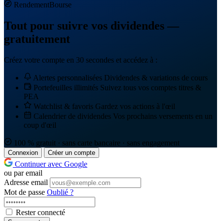
Rendement
Bourse
Tout pour suivre vos dividendes —
gratuitement
Créez votre compte en 30 secondes et accédez à :
Alertes personnalisées
Dividendes & variations de cours
Portefeuilles illimités
Suivez tous vos comptes titres &
PEA
Watchlist & favoris
Gardez vos actions à l'œil
Calendrier de dividendes
Vos prochains versements en un
coup d'œil
100 % gratuit · sans carte bancaire · sans engagement
Connexion
Créer un compte
Continuer avec Google
ou par email
Adresse email
Mot de passe
Oublié ?
Rester connecté