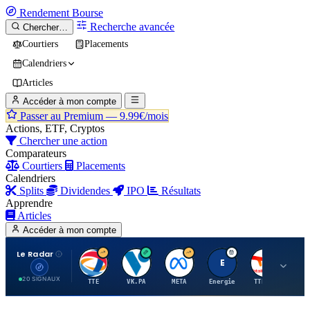
Rendement
Bourse
Recherche avancée
Chercher…
Courtiers
Placements
Calendriers
Articles
Accéder à mon compte
Passer au Premium —
9.99€/mois
Actions, ETF, Cryptos
Chercher une action
Comparateurs
Courtiers
Placements
Calendriers
Splits
Dividendes
IPO
Résultats
Apprendre
Articles
Accéder à mon compte
Le Radar
T
V
M
E
T
20 SIGNAUX
TTE
VK.PA
META
Energie
TTE.PA
RMS