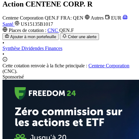
Action
CENTENE CORP. R
Centene Corporation
QEN.F
FRA: QEN
Autres
EUR
Santé
US15135B1017
Places de cotation :
CNC
QEN.F
Ajouter à mon portefeuille
Créer une alerte
•
Synthèse
Dividendes
Finances
•
Cette cotation renvoie à la fiche principale :
Centene Corporation
(CNC).
Sponsorisé