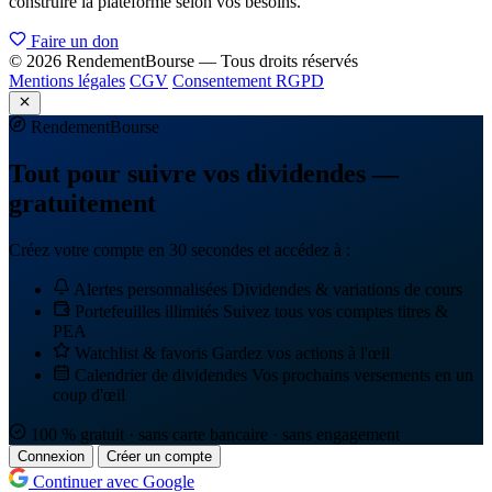
construire la plateforme selon vos besoins.
Faire un don
© 2026 RendementBourse — Tous droits réservés
Mentions légales
CGV
Consentement RGPD
Rendement
Bourse
Tout pour suivre vos dividendes —
gratuitement
Créez votre compte en 30 secondes et accédez à :
Alertes personnalisées
Dividendes & variations de cours
Portefeuilles illimités
Suivez tous vos comptes titres &
PEA
Watchlist & favoris
Gardez vos actions à l'œil
Calendrier de dividendes
Vos prochains versements en un
coup d'œil
100 % gratuit · sans carte bancaire · sans engagement
Connexion
Créer un compte
Continuer avec Google