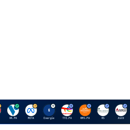
V
M
E
T
H
R
A
VK.PA
META
Energie
TTE.PA
RMS.PA
RS
AGCO