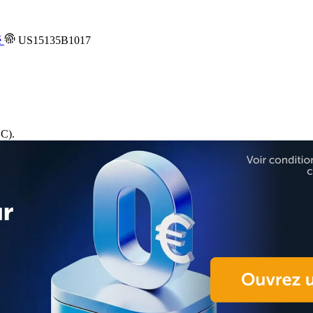
é
US15135B1017
C).