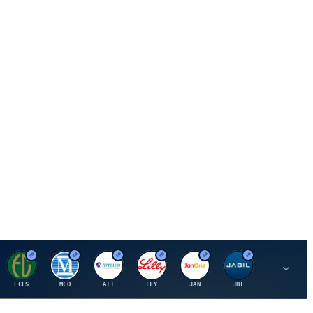
F
M
A
E
J
J
P
FCFS
MCO
AIT
LLY
JAN
JBL
PSHZF