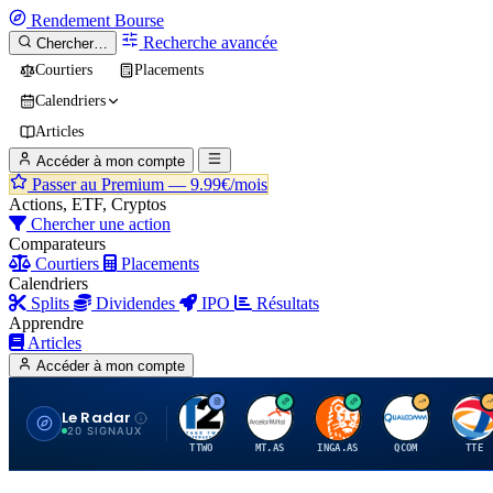
Rendement
Bourse
Recherche avancée
Chercher…
Courtiers
Placements
Calendriers
Articles
Accéder à mon compte
Passer au Premium —
9.99€/mois
Actions, ETF, Cryptos
Chercher une action
Comparateurs
Courtiers
Placements
Calendriers
Splits
Dividendes
IPO
Résultats
Apprendre
Articles
Accéder à mon compte
Le Radar
T
A
I
Q
T
20 SIGNAUX
TTWO
MT.AS
INGA.AS
QCOM
TTE