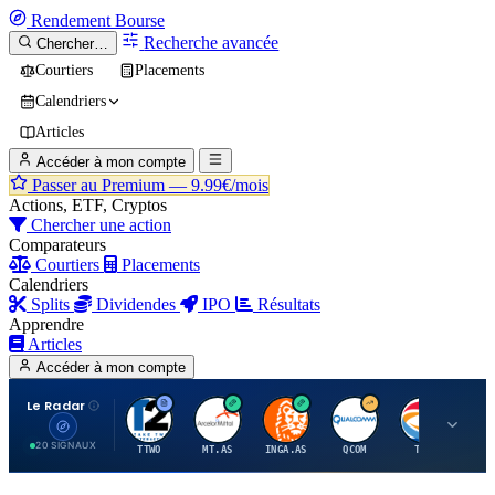
Rendement
Bourse
Recherche avancée
Chercher…
Courtiers
Placements
Calendriers
Articles
Accéder à mon compte
Passer au Premium —
9.99€/mois
Actions, ETF, Cryptos
Chercher une action
Comparateurs
Courtiers
Placements
Calendriers
Splits
Dividendes
IPO
Résultats
Apprendre
Articles
Accéder à mon compte
Le Radar
T
A
I
Q
T
20 SIGNAUX
TTWO
MT.AS
INGA.AS
QCOM
TTE
VK.