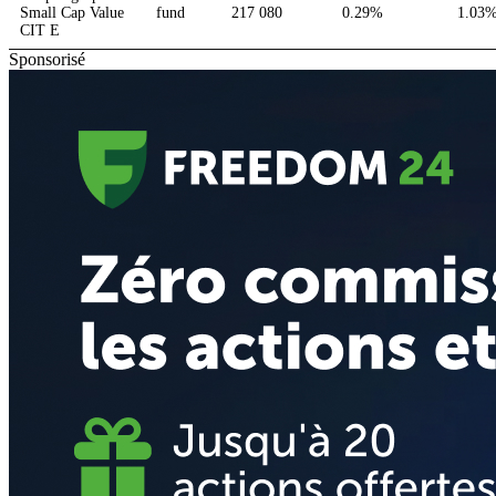
Small Cap Value
fund
217 080
0.29%
1.03
CIT E
Sponsorisé