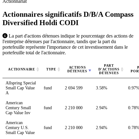
Actionnariat
Actionnaires significatifs D/B/A Compass
Diversified Holdi
CODI
La part d'actions détenues indique le pourcentage des actions de
l'entreprise détenues par l'actionnaire, tandis que la part du
portefeuille représente l'importance de cet investissement dans le
portefeuille total de l'actionnaire.
PART
ACTIONS
ACTIONNAIRE
TYPE
D'ACTIONS
DÉTENUES
POR
DÉTENUES
Allspring Special
Small Cap Value
fund
2 694 599
3.58%
0.97
A
American
Century Small
fund
2 210 000
2.94%
0.78
Cap Value Inv
American
Century U.S.
fund
2 210 000
2.94%
0.78
Small Cap Value