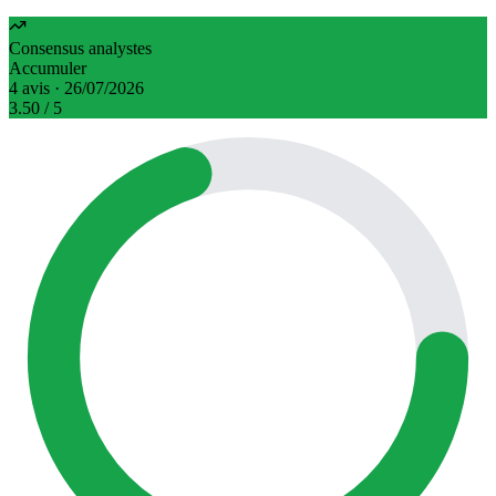
Consensus analystes
Accumuler
4 avis · 26/07/2026
3.50
/ 5