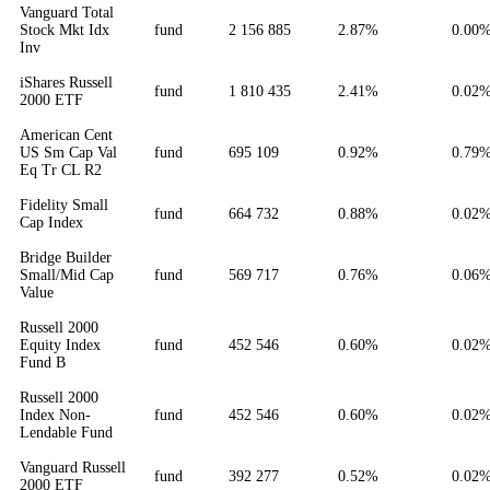
Vanguard Total
Stock Mkt Idx
fund
2 156 885
2.87%
0.00
Inv
iShares Russell
fund
1 810 435
2.41%
0.02
2000 ETF
American Cent
US Sm Cap Val
fund
695 109
0.92%
0.79
Eq Tr CL R2
Fidelity Small
fund
664 732
0.88%
0.02
Cap Index
Bridge Builder
Small/Mid Cap
fund
569 717
0.76%
0.06
Value
Russell 2000
Equity Index
fund
452 546
0.60%
0.02
Fund B
Russell 2000
Index Non-
fund
452 546
0.60%
0.02
Lendable Fund
Vanguard Russell
fund
392 277
0.52%
0.02
2000 ETF