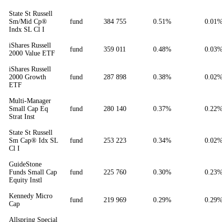
State St Russell
Sm/Mid Cp®
fund
384 755
0.51%
0.01
Indx SL Cl I
iShares Russell
fund
359 011
0.48%
0.03
2000 Value ETF
iShares Russell
2000 Growth
fund
287 898
0.38%
0.02
ETF
Multi-Manager
Small Cap Eq
fund
280 140
0.37%
0.22
Strat Inst
State St Russell
Sm Cap® Idx SL
fund
253 223
0.34%
0.02
Cl I
GuideStone
Funds Small Cap
fund
225 760
0.30%
0.23
Equity Instl
Kennedy Micro
fund
219 969
0.29%
0.29
Cap
Allspring Special