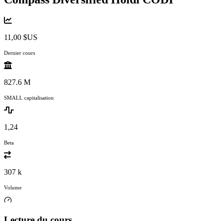
11,00 $US
Dernier cours
827.6 M
SMALL capitalisation
1,24
Beta
307 k
Volume
Lecture du cours