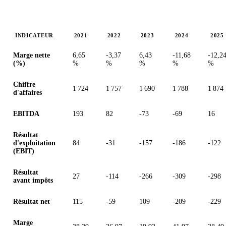
INDICATEUR
2021
2022
2023
2024
2025
Valeurs en millions (dollar des États-Unis)
Marge nette
6,65
-3,37
6,43
-11,68
-12,2
(%)
%
%
%
%
%
Chiffre
1 724
1 757
1 690
1 788
1 874
d'affaires
EBITDA
193
82
-73
-69
16
Résultat
d'exploitation
84
-31
-157
-186
-122
(EBIT)
Résultat
27
-114
-266
-309
-298
avant impôts
Résultat net
115
-59
109
-209
-229
Marge