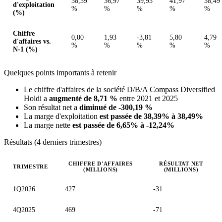
38,39
36,97
39,93
41,97
38,49
d'exploitation
%
%
%
%
%
(%)
Chiffre
0,00
1,93
-3,81
5,80
4,79
d'affaires vs.
%
%
%
%
%
N-1 (%)
Quelques points importants à retenir
Le chiffre d'affaires de la société D/B/A Compass Diversified
Holdi a
augmenté de 8,71 %
entre 2021 et 2025
Son résultat net a
diminué de -300,19 %
La marge d'exploitation
est passée de 38,39% à 38,49%
La marge nette
est passée de 6,65% à -12,24%
Résultats (4 derniers trimestres)
CHIFFRE D'AFFAIRES
RÉSULTAT NET
TRIMESTRE
(MILLIONS)
(MILLIONS)
Valeurs trimestrielles en millions (dollar des États-Unis)
1Q2026
427
-31
4Q2025
469
-71