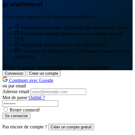
gratuitement
Créez votre compte en 30 secondes et accédez à :
Alertes personnalisées
Dividendes & variations de cours
Portefeuilles illimités
Suivez tous vos comptes titres &
PEA
Watchlist & favoris
Gardez vos actions à l'œil
Calendrier de dividendes
Vos prochains versements en un
coup d'œil
100 % gratuit · sans carte bancaire · sans engagement
Connexion
Créer un compte
Continuer avec Google
ou par email
Adresse email
Mot de passe
Oublié ?
Rester connecté
Se connecter
Pas encore de compte ?
Créer un compte gratuit