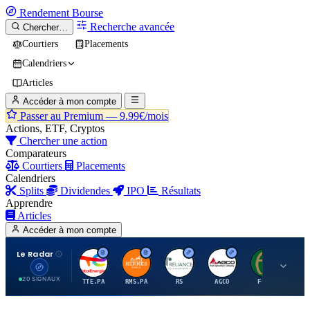
Rendement
Bourse
Recherche avancée
Chercher…
Courtiers
Placements
Calendriers
Articles
Accéder à mon compte
Passer au Premium —
9.99€/mois
Actions, ETF, Cryptos
Chercher une action
Comparateurs
Courtiers
Placements
Calendriers
Splits
Dividendes
IPO
Résultats
Apprendre
Articles
Accéder à mon compte
Le Radar
T
H
R
A
F
20 SIGNAUX
TTE.PA
RMS.PA
RS
AGCO
FCFS
MC