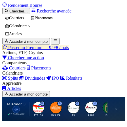
Rendement
Bourse
Recherche avancée
Chercher…
Courtiers
Placements
Calendriers
Articles
Accéder à mon compte
Passer au Premium —
9.99€/mois
Actions, ETF, Cryptos
Chercher une action
Comparateurs
Courtiers
Placements
Calendriers
Splits
Dividendes
IPO
Résultats
Apprendre
Articles
Accéder à mon compte
Le Radar
T
H
R
A
F
20 SIGNAUX
TTE.PA
RMS.PA
RS
AGCO
FCFS
MC