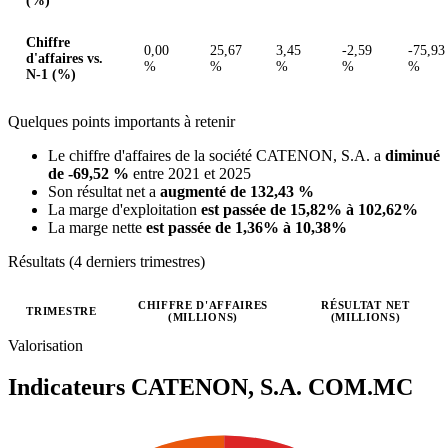
(%)
Chiffre
0,00
25,67
3,45
-2,59
-75,93
d'affaires vs.
%
%
%
%
%
N-1 (%)
Quelques points importants à retenir
Le chiffre d'affaires de la société CATENON, S.A. a
diminué
de -69,52 %
entre 2021 et 2025
Son résultat net a
augmenté de 132,43 %
La marge d'exploitation
est passée de 15,82% à 102,62%
La marge nette
est passée de 1,36% à 10,38%
Résultats (4 derniers trimestres)
CHIFFRE D'AFFAIRES
RÉSULTAT NET
TRIMESTRE
(MILLIONS)
(MILLIONS)
Valeurs trimestrielles en millions (euro)
Valorisation
Indicateurs CATENON, S.A.
COM.MC