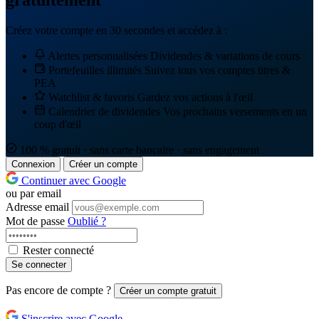
gratuitement
Créez votre compte en 30 secondes et accédez à :
Alertes personnalisées
Dividendes & variations de cours
Portefeuilles illimités
Suivez tous vos comptes titres &
PEA
Watchlist & favoris
Gardez vos actions à l'œil
Calendrier de dividendes
Vos prochains versements en un
coup d'œil
100 % gratuit · sans carte bancaire · sans engagement
Connexion
Créer un compte
Continuer avec Google
ou par email
Adresse email
Mot de passe
Oublié ?
Rester connecté
Se connecter
Pas encore de compte ?
Créer un compte gratuit
S'inscrire avec Google