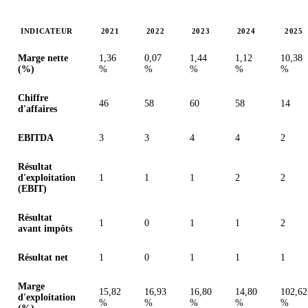
INDICATEUR
2021
2022
2023
2024
2025
Valeurs en millions (euro)
Marge nette
1,36
0,07
1,44
1,12
10,38
(%)
%
%
%
%
%
Chiffre
46
58
60
58
14
d'affaires
EBITDA
3
3
4
4
2
Résultat
d'exploitation
1
1
1
2
2
(EBIT)
Résultat
1
0
1
1
2
avant impôts
Résultat net
1
0
1
1
1
Marge
15,82
16,93
16,80
14,80
102,62
d'exploitation
%
%
%
%
%