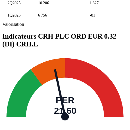
2Q2025
10 206
1 327
1Q2025
6 756
-81
Valorisation
Indicateurs CRH PLC ORD EUR 0.32
(DI)
CRH.L
PER
21,60