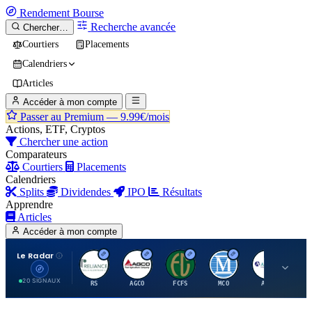
Rendement
Bourse
Recherche avancée
Chercher…
Courtiers
Placements
Calendriers
Articles
Accéder à mon compte
Passer au Premium —
9.99€/mois
Actions, ETF, Cryptos
Chercher une action
Comparateurs
Courtiers
Placements
Calendriers
Splits
Dividendes
IPO
Résultats
Apprendre
Articles
Accéder à mon compte
Le Radar
R
A
F
M
A
20 SIGNAUX
RS
AGCO
FCFS
MCO
AIT
LL