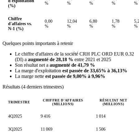
d'exploitation
%
%
%
%
%
(%)
Chiffre
0,00
12,04
6,80
1,78
5,
d'affaires vs.
%
%
%
%
%
N-1 (%)
Quelques points importants à retenir
Le chiffre d'affaires de la société CRH PLC ORD EUR 0.32
(DI) a
augmenté de 28,18 %
entre 2021 et 2025
Son résultat net a
augmenté de 41,79 %
La marge d'exploitation
est passée de 33,65% à 36,13%
La marge nette
est passée de 9,00% à 9,96%
Résultats (4 derniers trimestres)
CHIFFRE D'AFFAIRES
RÉSULTAT NET
TRIMESTRE
(MILLIONS)
(MILLIONS)
Valeurs trimestrielles en millions (GBX)
4Q2025
9 416
1 014
3Q2025
11 069
1 506