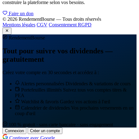
construire la plateforme selon vos besoins.
Faire un don
© 2026 RendementBourse — Tous droits réservés
Mentions légales
CGV
Consentement RGPD
Rendement
Bourse
Tout pour suivre vos dividendes —
gratuitement
Créez votre compte en 30 secondes et accédez à :
Alertes personnalisées
Dividendes & variations de cours
Portefeuilles illimités
Suivez tous vos comptes titres &
PEA
Watchlist & favoris
Gardez vos actions à l'œil
Calendrier de dividendes
Vos prochains versements en un
coup d'œil
100 % gratuit · sans carte bancaire · sans engagement
Connexion
Créer un compte
Continuer avec Google