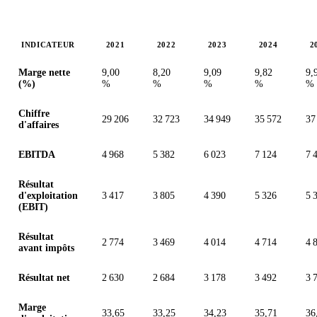
INDICATEUR
2021
2022
2023
2024
2
Valeurs en millions (GBX)
Marge nette
9,00
8,20
9,09
9,82
9,
(%)
%
%
%
%
%
Chiffre
29 206
32 723
34 949
35 572
37
d'affaires
EBITDA
4 968
5 382
6 023
7 124
7 
Résultat
d'exploitation
3 417
3 805
4 390
5 326
5 
(EBIT)
Résultat
2 774
3 469
4 014
4 714
4 
avant impôts
Résultat net
2 630
2 684
3 178
3 492
3 
Marge
33,65
33,25
34,23
35,71
36