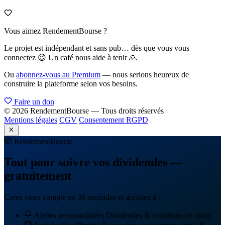
Vous aimez RendementBourse ?
Le projet est indépendant et sans pub… dès que vous vous
connectez 😉 Un café nous aide à tenir 🙏
Ou
abonnez-vous au Premium
— nous serions heureux de
construire la plateforme selon vos besoins.
Faire un don
© 2026 RendementBourse — Tous droits réservés
Mentions légales
CGV
Consentement RGPD
Rendement
Bourse
Tout pour suivre vos dividendes —
gratuitement
Créez votre compte en 30 secondes et accédez à :
Alertes personnalisées
Dividendes & variations de cours