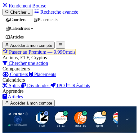
Rendement
Bourse
Recherche avancée
Chercher…
Courtiers
Placements
Calendriers
Articles
Accéder à mon compte
Passer au Premium —
9.99€/mois
Actions, ETF, Cryptos
Chercher une action
Comparateurs
Courtiers
Placements
Calendriers
Splits
Dividendes
IPO
Résultats
Apprendre
Articles
Accéder à mon compte
Le Radar
T
A
I
Q
T
20 SIGNAUX
TTWO
MT.AS
INGA.AS
QCOM
TTE
VK.