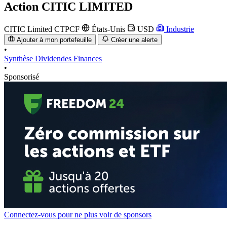
Action
CITIC LIMITED
CITIC Limited
CTPCF
États-Unis
USD
Industrie
Ajouter à mon portefeuille
Créer une alerte
•
Synthèse
Dividendes
Finances
•
Sponsorisé
Connectez-vous pour ne plus voir de sponsors