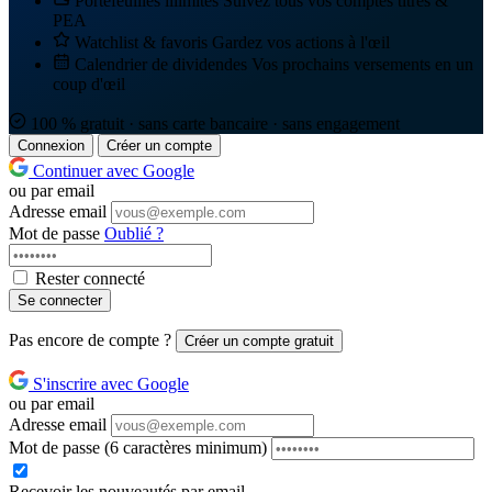
Portefeuilles illimités
Suivez tous vos comptes titres &
PEA
Watchlist & favoris
Gardez vos actions à l'œil
Calendrier de dividendes
Vos prochains versements en un
coup d'œil
100 % gratuit · sans carte bancaire · sans engagement
Connexion
Créer un compte
Continuer avec Google
ou par email
Adresse email
Mot de passe
Oublié ?
Rester connecté
Se connecter
Pas encore de compte ?
Créer un compte gratuit
S'inscrire avec Google
ou par email
Adresse email
Mot de passe
(6 caractères minimum)
Recevoir les nouveautés par email