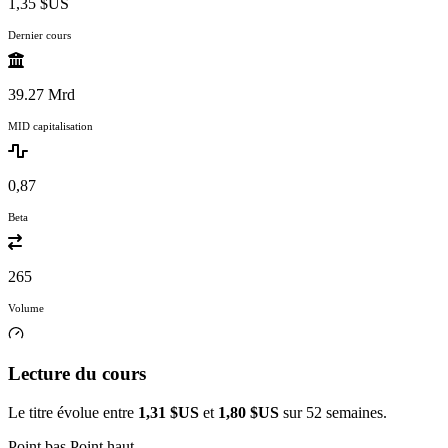
1,35 $US
Dernier cours
39.27 Mrd
MID capitalisation
0,87
Beta
265
Volume
Lecture du cours
Le titre évolue entre
1,31 $US
et
1,80 $US
sur 52 semaines.
Point bas
Point haut