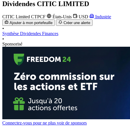
Dividendes
CITIC LIMITED
CITIC Limited
CTPCF
États-Unis
USD
Industrie
Ajouter à mon portefeuille
Créer une alerte
•
Synthèse
Dividendes
Finances
•
Sponsorisé
Connectez-vous pour ne plus voir de sponsors