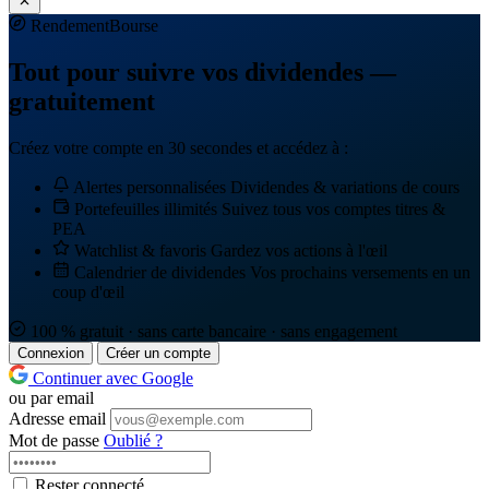
Rendement
Bourse
Tout pour suivre vos dividendes —
gratuitement
Créez votre compte en 30 secondes et accédez à :
Alertes personnalisées
Dividendes & variations de cours
Portefeuilles illimités
Suivez tous vos comptes titres &
PEA
Watchlist & favoris
Gardez vos actions à l'œil
Calendrier de dividendes
Vos prochains versements en un
coup d'œil
100 % gratuit · sans carte bancaire · sans engagement
Connexion
Créer un compte
Continuer avec Google
ou par email
Adresse email
Mot de passe
Oublié ?
Rester connecté