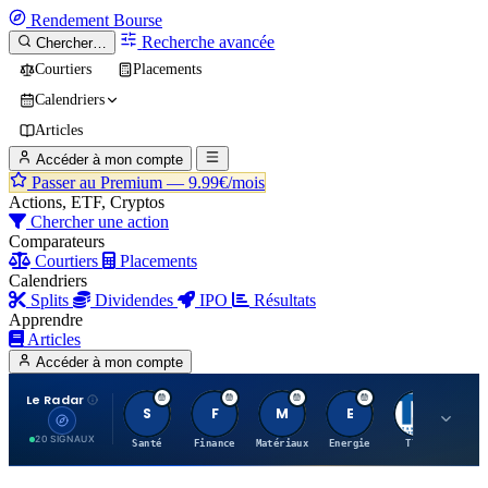
Rendement
Bourse
Recherche avancée
Chercher…
Courtiers
Placements
Calendriers
Articles
Accéder à mon compte
Passer au Premium —
9.99€/mois
Actions, ETF, Cryptos
Chercher une action
Comparateurs
Courtiers
Placements
Calendriers
Splits
Dividendes
IPO
Résultats
Apprendre
Articles
Accéder à mon compte
Le Radar
S
F
M
E
T
20 SIGNAUX
Santé
Finance
Matériaux
Energie
TTWO
MT.