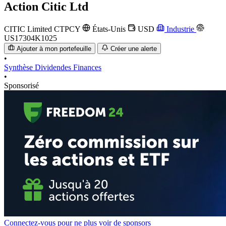
Action
Citic Ltd
CITIC Limited
CTPCY
États-Unis
USD
Industrie
US17304K1025
Ajouter à mon portefeuille
Créer une alerte
•
Synthèse
Dividendes
Finances
•
Sponsorisé
Connectez-vous pour ne plus voir de sponsors