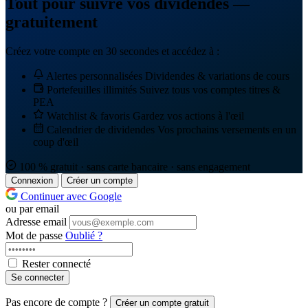
Tout pour suivre vos dividendes —
gratuitement
Créez votre compte en 30 secondes et accédez à :
Alertes personnalisées
Dividendes & variations de cours
Portefeuilles illimités
Suivez tous vos comptes titres &
PEA
Watchlist & favoris
Gardez vos actions à l'œil
Calendrier de dividendes
Vos prochains versements en un
coup d'œil
100 % gratuit · sans carte bancaire · sans engagement
Connexion
Créer un compte
Continuer avec Google
ou par email
Adresse email
Mot de passe
Oublié ?
Rester connecté
Se connecter
Pas encore de compte ?
Créer un compte gratuit