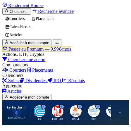
Rendement
Bourse
Recherche avancée
Chercher…
Courtiers
Placements
Calendriers
Articles
Accéder à mon compte
Passer au Premium —
9.99€/mois
Actions, ETF, Cryptos
Chercher une action
Comparateurs
Courtiers
Placements
Calendriers
Splits
Dividendes
IPO
Résultats
Apprendre
Articles
Accéder à mon compte
Le Radar
C
L
I
B
B
20 SIGNAUX
ED
LOUP.PA
IMB.L
BHB
BC
CN