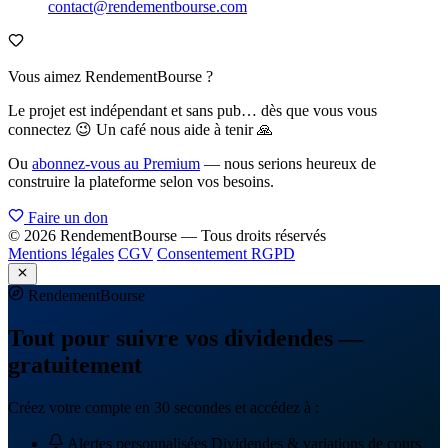
contact@rendementbourse.com
Vous aimez RendementBourse ?
Le projet est indépendant et sans pub… dès que vous vous
connectez 😉 Un café nous aide à tenir 🙏
Ou
abonnez-vous au Premium
— nous serions heureux de
construire la plateforme selon vos besoins.
Faire un don
© 2026 RendementBourse — Tous droits réservés
Mentions légales
CGV
Consentement RGPD
Rendement
Bourse
Tout pour suivre vos dividendes —
gratuitement
Créez votre compte en 30 secondes et accédez à :
Alertes personnalisées
Dividendes & variations de cours