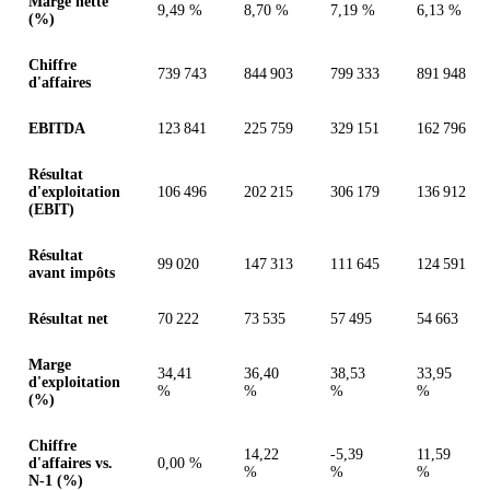
Marge nette
9,49 %
8,70 %
7,19 %
6,13 %
(%)
Chiffre
739 743
844 903
799 333
891 948
d'affaires
EBITDA
123 841
225 759
329 151
162 796
Résultat
d'exploitation
106 496
202 215
306 179
136 912
(EBIT)
Résultat
99 020
147 313
111 645
124 591
avant impôts
Résultat net
70 222
73 535
57 495
54 663
Marge
34,41
36,40
38,53
33,95
d'exploitation
%
%
%
%
(%)
Chiffre
14,22
-5,39
11,59
d'affaires vs.
0,00 %
%
%
%
N-1 (%)