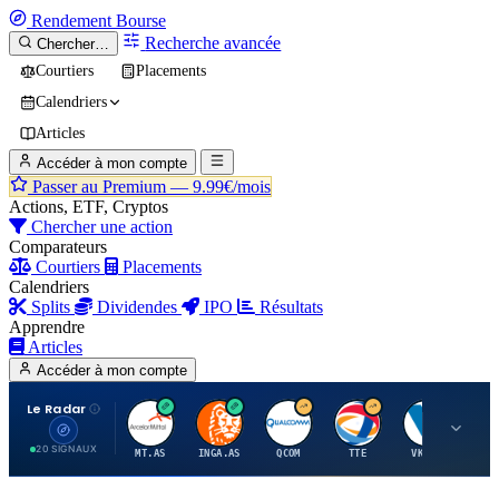
Rendement
Bourse
Recherche avancée
Chercher…
Courtiers
Placements
Calendriers
Articles
Accéder à mon compte
Passer au Premium —
9.99€/mois
Actions, ETF, Cryptos
Chercher une action
Comparateurs
Courtiers
Placements
Calendriers
Splits
Dividendes
IPO
Résultats
Apprendre
Articles
Accéder à mon compte
Le Radar
A
I
Q
T
V
20 SIGNAUX
MT.AS
INGA.AS
QCOM
TTE
VK.PA
ME