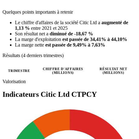
Quelques points importants à retenir
Le chiffre d'affaires de la société Citic Ltd a
augmenté de
1,13 %
entre 2021 et 2025
Son résultat net a
diminué de -18,67 %
La marge d'exploitation
est passée de 34,41% à 44,10%
La marge nette
est passée de 9,49% à 7,63%
Résultats (4 derniers trimestres)
CHIFFRE D'AFFAIRES
RÉSULTAT NET
TRIMESTRE
(MILLIONS)
(MILLIONS)
Valeurs trimestrielles en millions (dollar des États-Unis)
Valorisation
Indicateurs Citic Ltd
CTPCY