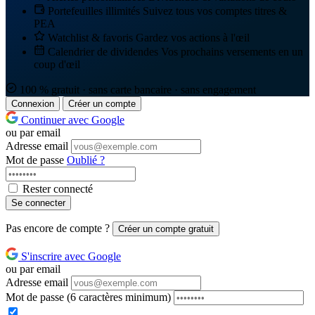
Portefeuilles illimités
Suivez tous vos comptes titres &
PEA
Watchlist & favoris
Gardez vos actions à l'œil
Calendrier de dividendes
Vos prochains versements en un
coup d'œil
100 % gratuit · sans carte bancaire · sans engagement
Connexion
Créer un compte
Continuer avec Google
ou par email
Adresse email
Mot de passe
Oublié ?
Rester connecté
Se connecter
Pas encore de compte ?
Créer un compte gratuit
S'inscrire avec Google
ou par email
Adresse email
Mot de passe
(6 caractères minimum)