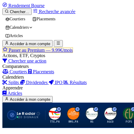
Rendement
Bourse
Recherche avancée
Chercher…
Courtiers
Placements
Calendriers
Articles
Accéder à mon compte
Passer au Premium —
9.99€/mois
Actions, ETF, Cryptos
Chercher une action
Comparateurs
Courtiers
Placements
Calendriers
Splits
Dividendes
IPO
Résultats
Apprendre
Articles
Accéder à mon compte
Le Radar
T
H
R
A
F
20 SIGNAUX
TTE.PA
RMS.PA
RS
AGCO
FCFS