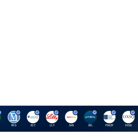
M
A
E
J
J
P
O
MCO
AIT
LLY
JAN
JBL
PSHZF
OXSQ