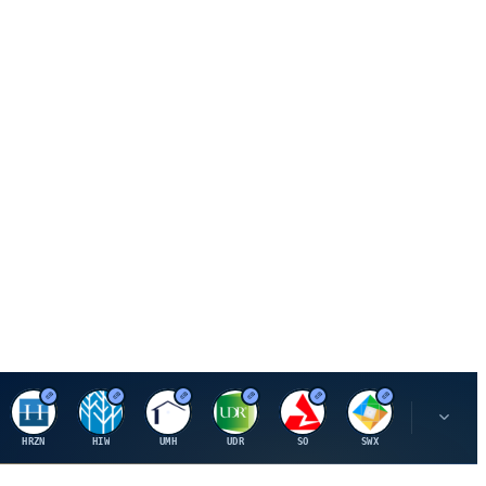
H
H
U
U
S
S
S
HRZN
HIW
UMH
UDR
SO
SWX
SIGI