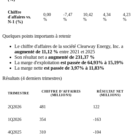
Chiffre
0,00
-7,47
10,42
4,34
4,23
d'affaires vs.
%
%
%
%
%
N-1 (%)
Quelques points importants à retenir
Le chiffre d'affaires de la société Clearway Energy, Inc. a
augmenté de 11,12 %
entre 2021 et 2025
Son résultat net a
augmenté de 231,37 %
La marge d'exploitation
est passée de 64,93% à 15,19%
La marge nette
est passée de 3,97% à 11,83%
Résultats (4 derniers trimestres)
CHIFFRE D'AFFAIRES
RÉSULTAT NET
TRIMESTRE
(MILLIONS)
(MILLIONS)
Valeurs trimestrielles en millions (dollar des États-Unis)
2Q2026
481
122
1Q2026
354
-163
4Q2025
310
-104