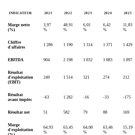
INDICATEUR
2021
2022
2023
2024
2025
Valeurs en millions (dollar des États-Unis)
Marge nette
3,97
48,91
6,01
6,42
11,83
(%)
%
%
%
%
%
Chiffre
1 286
1 190
1 314
1 371
1 429
d'affaires
EBITDA
904
2 198
1 032
1 083
1 097
Résultat
d'exploitation
249
1 514
321
274
212
(EBIT)
Résultat
-63
1 282
-16
-33
-175
avant impôts
Résultat net
51
582
79
88
169
Marge
64,93
63,45
64,00
63,46
15,19
d'exploitation
%
%
%
%
%
(%)