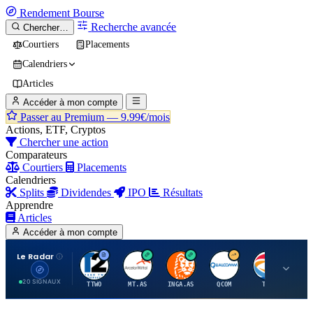
Rendement
Bourse
Recherche avancée
Chercher…
Courtiers
Placements
Calendriers
Articles
Accéder à mon compte
Passer au Premium —
9.99€/mois
Actions, ETF, Cryptos
Chercher une action
Comparateurs
Courtiers
Placements
Calendriers
Splits
Dividendes
IPO
Résultats
Apprendre
Articles
Accéder à mon compte
Le Radar
T
A
I
Q
T
20 SIGNAUX
TTWO
MT.AS
INGA.AS
QCOM
TTE
VK.