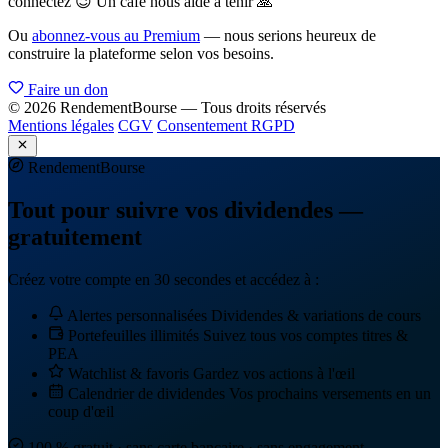
connectez 😉 Un café nous aide à tenir 🙏
Ou
abonnez-vous au Premium
— nous serions heureux de
construire la plateforme selon vos besoins.
Faire un don
© 2026 RendementBourse — Tous droits réservés
Mentions légales
CGV
Consentement RGPD
Rendement
Bourse
Tout pour suivre vos dividendes —
gratuitement
Créez votre compte en 30 secondes et accédez à :
Alertes personnalisées
Dividendes & variations de cours
Portefeuilles illimités
Suivez tous vos comptes titres &
PEA
Watchlist & favoris
Gardez vos actions à l'œil
Calendrier de dividendes
Vos prochains versements en un
coup d'œil
100 % gratuit · sans carte bancaire · sans engagement