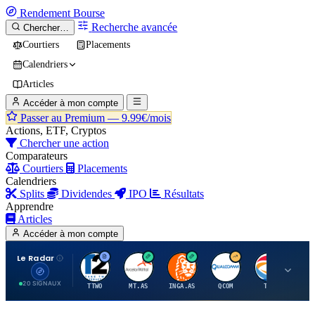
Rendement
Bourse
Recherche avancée
Chercher…
Courtiers
Placements
Calendriers
Articles
Accéder à mon compte
Passer au Premium —
9.99€/mois
Actions, ETF, Cryptos
Chercher une action
Comparateurs
Courtiers
Placements
Calendriers
Splits
Dividendes
IPO
Résultats
Apprendre
Articles
Accéder à mon compte
Le Radar
T
A
I
Q
T
20 SIGNAUX
TTWO
MT.AS
INGA.AS
QCOM
TTE
VK.