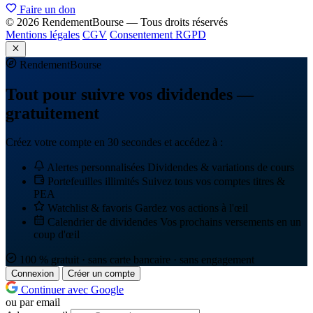
Faire un don
© 2026 RendementBourse — Tous droits réservés
Mentions légales
CGV
Consentement RGPD
Rendement
Bourse
Tout pour suivre vos dividendes —
gratuitement
Créez votre compte en 30 secondes et accédez à :
Alertes personnalisées
Dividendes & variations de cours
Portefeuilles illimités
Suivez tous vos comptes titres &
PEA
Watchlist & favoris
Gardez vos actions à l'œil
Calendrier de dividendes
Vos prochains versements en un
coup d'œil
100 % gratuit · sans carte bancaire · sans engagement
Connexion
Créer un compte
Continuer avec Google
ou par email