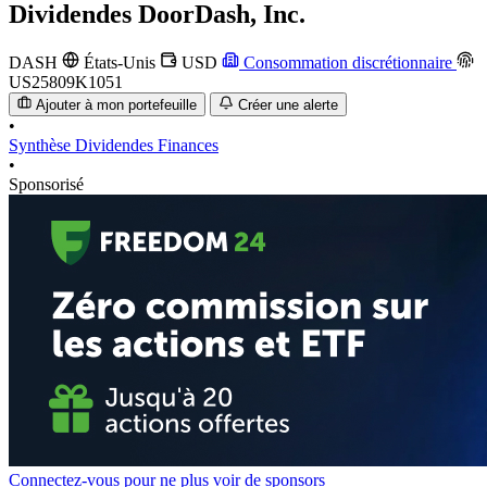
Dividendes
DoorDash, Inc.
DASH
États-Unis
USD
Consommation discrétionnaire
US25809K1051
Ajouter à mon portefeuille
Créer une alerte
•
Synthèse
Dividendes
Finances
•
Sponsorisé
Connectez-vous pour ne plus voir de sponsors