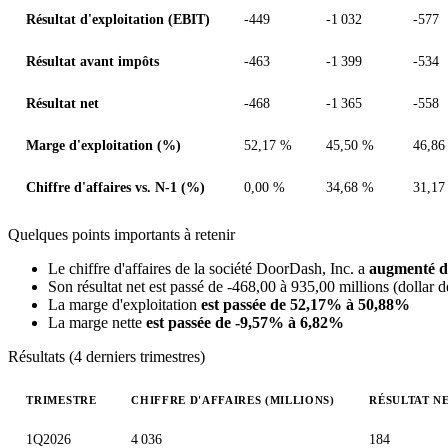
Résultat d'exploitation (EBIT)
-449
-1 032
-577
Résultat avant impôts
-463
-1 399
-534
Résultat net
-468
-1 365
-558
Marge d'exploitation (%)
52,17 %
45,50 %
46,86
Chiffre d'affaires vs. N-1 (%)
0,00 %
34,68 %
31,17
Quelques points importants à retenir
Le chiffre d'affaires de la société DoorDash, Inc. a
augmenté d
Son résultat net est passé de -468,00 à 935,00 millions (dollar d
La marge d'exploitation
est passée de 52,17% à 50,88%
La marge nette
est passée de -9,57% à 6,82%
Résultats (4 derniers trimestres)
TRIMESTRE
CHIFFRE D'AFFAIRES (MILLIONS)
RÉSULTAT NE
Valeurs trimestrielles en millions (dollar des États-Unis)
1Q2026
4 036
184