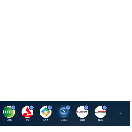
U
S
S
S
L
R
P
UDR
SO
SWX
SIGI
LNN
ROK
PSMT