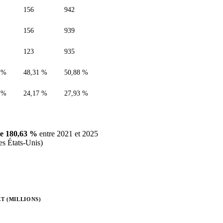
156
942
156
939
123
935
 %
48,31 %
50,88 %
 %
24,17 %
27,93 %
e 180,63 %
entre 2021 et 2025
es États-Unis)
T (MILLIONS)