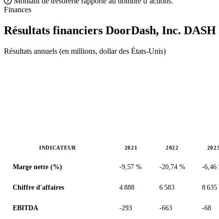
Montant de trésorerie rapporté au nombre d’actions.
Finances
Résultats financiers DoorDash, Inc.
DASH
Résultats annuels (en millions, dollar des États-Unis)
INDICATEUR
2021
2022
202
Valeurs en millions (dollar des États-Unis)
Marge nette (%)
-9,57 %
-20,74 %
-6,46
Chiffre d'affaires
4 888
6 583
8 635
EBITDA
-293
-663
-68