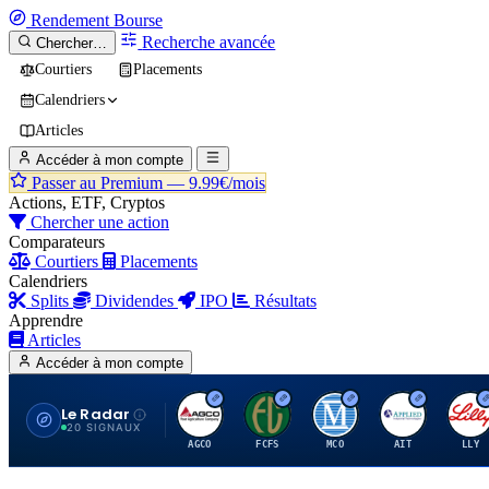
Rendement
Bourse
Recherche avancée
Chercher…
Courtiers
Placements
Calendriers
Articles
Accéder à mon compte
Passer au Premium —
9.99€/mois
Actions, ETF, Cryptos
Chercher une action
Comparateurs
Courtiers
Placements
Calendriers
Splits
Dividendes
IPO
Résultats
Apprendre
Articles
Accéder à mon compte
Le Radar
A
F
M
A
E
20 SIGNAUX
AGCO
FCFS
MCO
AIT
LLY