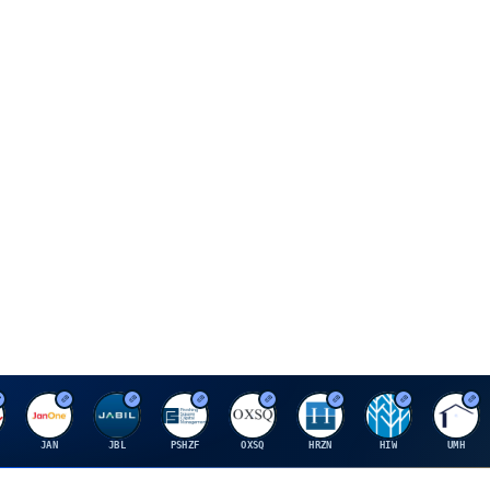
J
J
P
O
H
H
U
JAN
JBL
PSHZF
OXSQ
HRZN
HIW
UMH