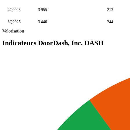
4Q2025
3 955
213
3Q2025
3 446
244
Valorisation
Indicateurs DoorDash, Inc.
DASH