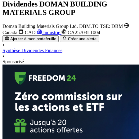
Dividendes
DOMAN BUILDING
MATERIALS GROUP
Doman Building Materials Group Ltd.
DBM.TO
TSE: DBM
Canada
CAD
Industrie
CA25703L1004
Ajouter à mon portefeuille
Créer une alerte
•
Synthèse
Dividendes
Finances
•
Sponsorisé