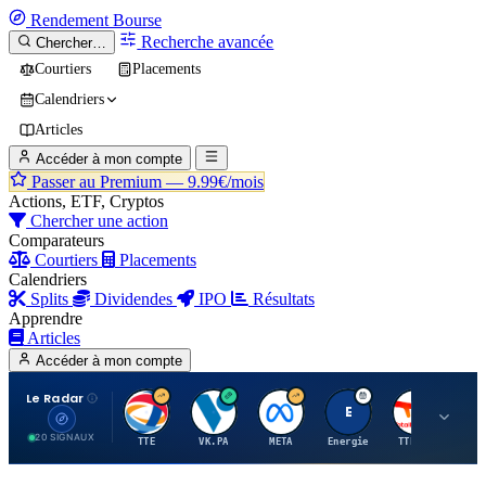
Rendement
Bourse
Recherche avancée
Chercher…
Courtiers
Placements
Calendriers
Articles
Accéder à mon compte
Passer au Premium —
9.99€/mois
Actions, ETF, Cryptos
Chercher une action
Comparateurs
Courtiers
Placements
Calendriers
Splits
Dividendes
IPO
Résultats
Apprendre
Articles
Accéder à mon compte
Le Radar
T
V
M
E
T
20 SIGNAUX
TTE
VK.PA
META
Energie
TTE.PA
RMS