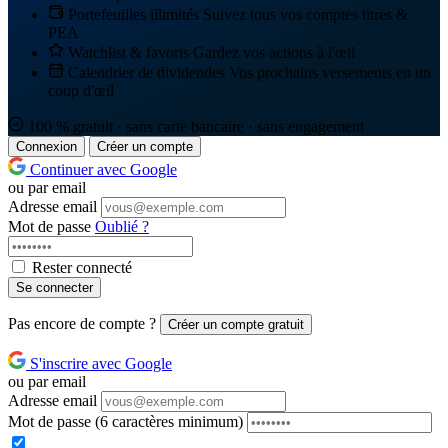
Portefeuilles illimités
Suivez tous vos comptes titres &
PEA
Watchlist & favoris
Gardez vos actions à l'œil
Calendrier de dividendes
Vos prochains versements en un
coup d'œil
100 % gratuit · sans carte bancaire · sans engagement
Connexion
Créer un compte
Continuer avec Google
ou par email
Adresse email
Mot de passe
Oublié ?
Rester connecté
Se connecter
Pas encore de compte ?
Créer un compte gratuit
S'inscrire avec Google
ou par email
Adresse email
Mot de passe
(6 caractères minimum)