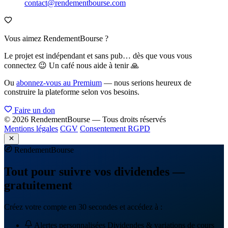
contact@rendementbourse.com
Vous aimez RendementBourse ?
Le projet est indépendant et sans pub… dès que vous vous
connectez 😉 Un café nous aide à tenir 🙏
Ou
abonnez-vous au Premium
— nous serions heureux de
construire la plateforme selon vos besoins.
Faire un don
© 2026 RendementBourse — Tous droits réservés
Mentions légales
CGV
Consentement RGPD
Rendement
Bourse
Tout pour suivre vos dividendes —
gratuitement
Créez votre compte en 30 secondes et accédez à :
Alertes personnalisées
Dividendes & variations de cours