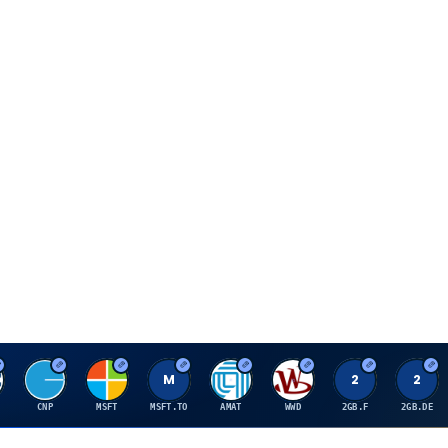
C
M
M
A
W
2
2
CNP
MSFT
MSFT.TO
AMAT
WWD
2GB.F
2GB.DE