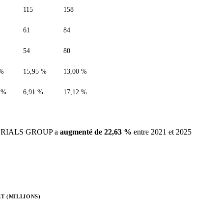
115
158
61
84
54
80
 %
15,95 %
13,00 %
 %
6,91 %
17,12 %
ATERIALS GROUP a
augmenté de 22,63 %
entre 2021 et 2025
T (MILLIONS)