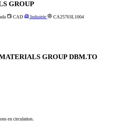
LS GROUP
ada
CAD
Industrie
CA25703L1004
NG MATERIALS GROUP
DBM.TO
ons en circulation.