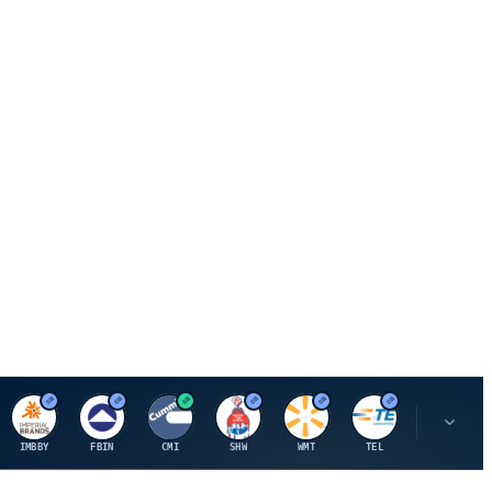
I
F
C
S
W
M
IMBBY
FBIN
CMI
SHW
WMT
TEL
MAU.PA