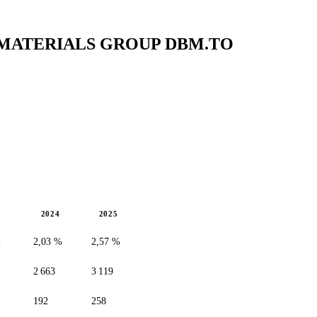
NG MATERIALS GROUP
DBM.TO
2024
2025
%
2,03 %
2,57 %
2 663
3 119
192
258