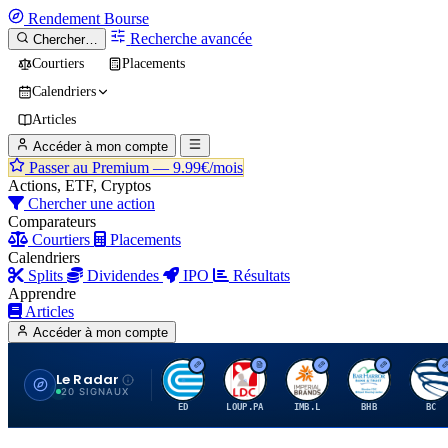
Rendement
Bourse
Recherche avancée
Chercher…
Courtiers
Placements
Calendriers
Articles
Accéder à mon compte
Passer au Premium —
9.99€/mois
Actions, ETF, Cryptos
Chercher une action
Comparateurs
Courtiers
Placements
Calendriers
Splits
Dividendes
IPO
Résultats
Apprendre
Articles
Accéder à mon compte
Le Radar
C
L
I
B
B
20 SIGNAUX
ED
LOUP.PA
IMB.L
BHB
BC