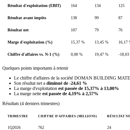
Résultat d'exploitation (EBIT)
164
134
125
Résultat avant impôts
138
99
87
Résultat net
107
79
76
Marge d'exploitation (%)
15,37 %
13,45 %
16,17
Chiffre d'affaires vs. N-1 (%)
0,00 %
19,47 %
-18,03
Quelques points importants à retenir
Le chiffre d'affaires de la société DOMAN BUILDING M
Son résultat net a
diminué de -24,61 %
La marge d'exploitation
est passée de 15,37% à 13,00%
La marge nette
est passée de 4,19% à 2,57%
Résultats (4 derniers trimestres)
TRIMESTRE
CHIFFRE D'AFFAIRES (MILLIONS)
RÉSULTAT NE
Valeurs trimestrielles en millions (dollar canadien)
1Q2026
762
24