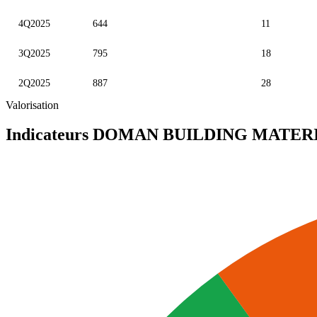
4Q2025
644
11
3Q2025
795
18
2Q2025
887
28
Valorisation
Indicateurs DOMAN BUILDING MATE