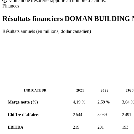
Montant de trésorerie rapporté au nombre d’actions.
Finances
Résultats financiers DOMAN BUILDI
Résultats annuels (en millions, dollar canadien)
INDICATEUR
2021
2022
2023
Valeurs en millions (dollar canadien)
Marge nette (%)
4,19 %
2,59 %
3,04 
Chiffre d'affaires
2 544
3 039
2 491
EBITDA
219
201
193